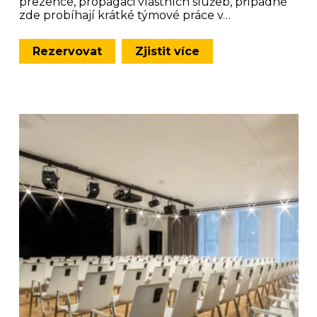
prezence, propagaci vlastních služeb, případně
zde probíhají krátké týmové práce v…
Rezervovat
Zjistit více