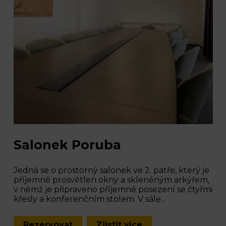
Salonek Poruba
Jedná se o prostorný salonek ve 2. patře, který je
příjemně prosvětlen okny a skleněným arkýřem,
v němž je připraveno příjemné posezení se čtyřmi
křesly a konferenčním stolem. V sále...
Rezervovat
Zjistit více