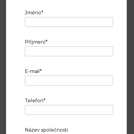
Je možné využít flipchart, dataprojektor a plátno.
Klienti tento prostor, opatřený designovými
Jméno*
židlemi a stoly, často využívají pro školení,
prezence, propagaci vlastních služeb, případně
zde probíhají krátké týmové práce v...
Rezervovat
Zjistit více
Příjmení*
E-mail*
Telefon*
Název společnosti