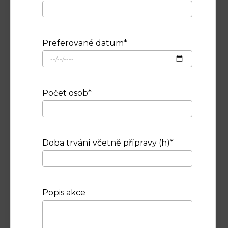
Preferované datum*
Počet osob*
Letní scéna Amfi
Amfiteátr leží za budovou kulturního domu
Poklad. V letních měsících se v Amfi vedle
Doba trvání včetně přípravy (h)*
filmových večerů pořádají i divadla, koncerty,
přednášky. Prostor disponuje nově
zrekonstruovaným sociálním zařízením a
projekční kabinou. Technické...
Popis akce
Rezervovat
Zjistit více