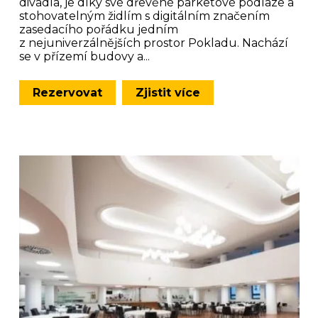
divadla, je díky své dřevěné parketové podlaze a
stohovatelným židlím s digitálním značením
zasedacího pořádku jedním
z nejuniverzálnějších prostor Pokladu. Nachází
se v přízemí budovy a...
Rezervovat
Zjistit více