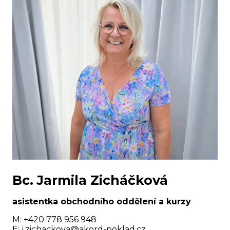
Bc. Jarmila Zicháčková
asistentka obchodního oddělení a kurzy
M: +420 778 956 948
E:
j.zichackova@akord-poklad.cz