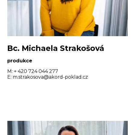
Bc. Michaela Strakošová
produkce
M: + 420 724 044 277
E:
m.strakosova@
akord-poklad.cz