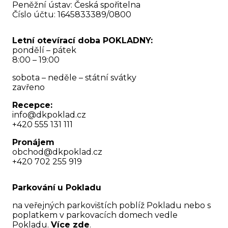
Peněžní ústav: Česká spořitelna
Číslo účtu: 1645833389/0800
Letní otevírací doba POKLADNY:
pondělí – pátek
8:00 – 19:00
sobota – neděle – státní svátky
zavřeno
Recepce:
info@dkpoklad.cz
+420 555 131 111
Pronájem
obchod@dkpoklad.cz
+420 702 255 919
Parkování
u Pokladu
na veřejných parkovištích poblíž Pokladu nebo s
poplatkem v parkovacích domech vedle
Pokladu.
Více zde
.