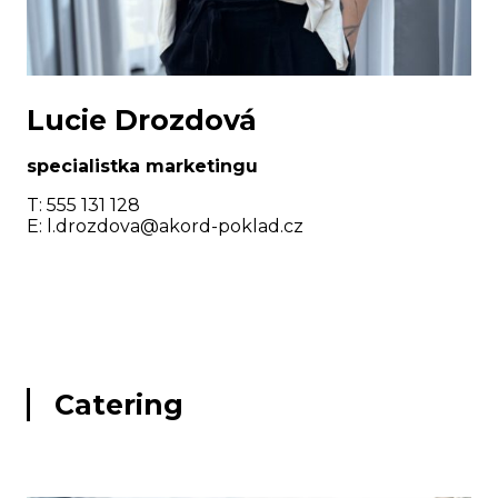
Lucie Drozdová
specialistka marketingu
T: 555 131 128
E:
l.drozdova@akord-poklad.cz
Catering