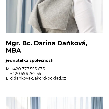
Mgr. Bc. Darina Daňková,
MBA
jednatelka společnosti
M: +420 777 553 633
T: +420 596 762 551
E:
d.dankova@akord-poklad.c
z