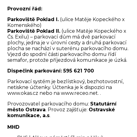
Provozní řád:
Parkoviště Poklad I.
(ulice Matěje Kopeckého x
Komenského)
Parkoviště Poklad II.
(ulice Matěje Kopeckého x
Čs. Exilu) – parkovací dům má dvě parkovací
plochy, jedna je v úrovní cesty a druhá parkovací
plocha se nachází v suterénu parkovacího domu.
Vjezd do spodní části parkovacího domu řídí
semafor, protože příjezdová komunikace je úzká.
Dispečink parkování: 595 621 700
Parkovací systém je bezlístkový, bezhotovostní,
netiskne účtenky. Účtenka je k dispozici na
www.okas.cz nebo na www.receo.net. .
Provozovatel parkovacího domu:
Statutární
město Ostrava
. Provoz zajišťuje:
Ostravské
komunikace, a.s
.
MHD