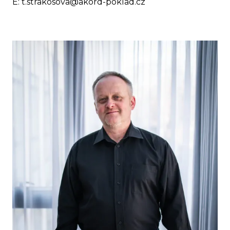
E:
t.strakosova@akord-poklad.cz