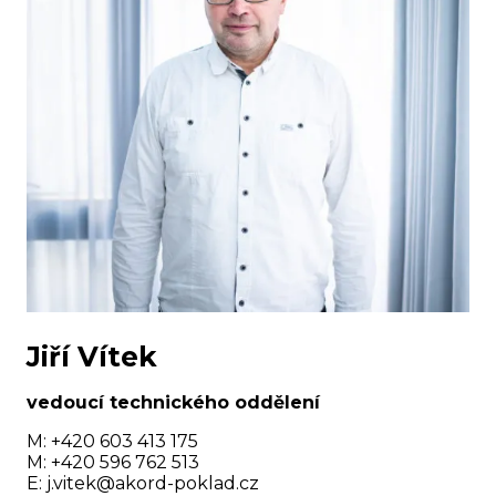
Jiří Vítek
vedoucí technického oddělení
M: +420 603 413 175
M: +420 596 762 513
E:
j.vitek@akord-poklad.cz