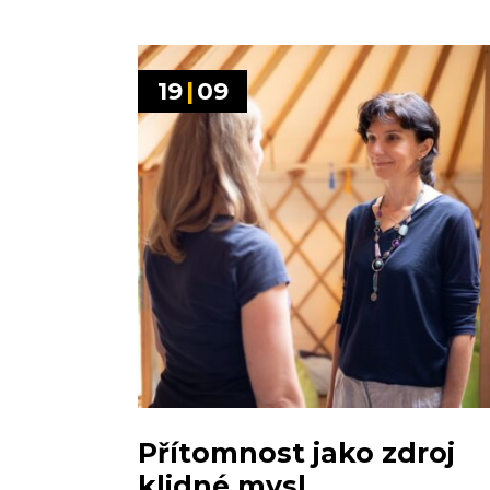
19
|
09
Přítomnost jako zdroj
klidné mysl...