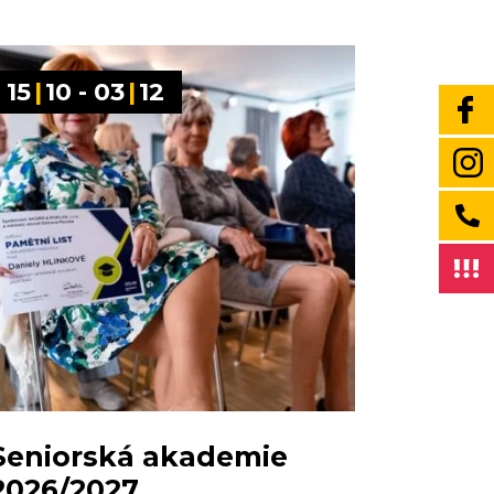
15
|
10 - 03
|
12
Seniorská akademie
2026/2027