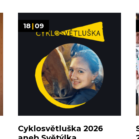
18
|
09
Cyklosvětluška 2026
aneb Světýlka...