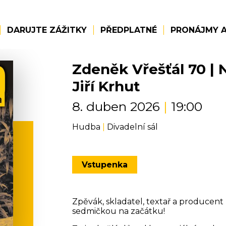
DARUJTE ZÁŽITKY
PŘEDPLATNÉ
PRONÁJMY A
Zdeněk Vřešťál 70 | N
Jiří Krhut
8. duben 2026
|
19:00
Hudba
|
Divadelní sál
Vstupenka
Zpěvák, skladatel, textař a producent
sedmičkou na začátku!