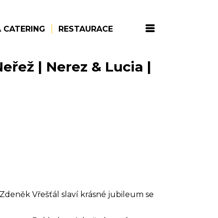
 CATERING
RESTAURACE
eřež | Nerez & Lucia |
 Zdeněk Vřešťál slaví krásné jubileum se