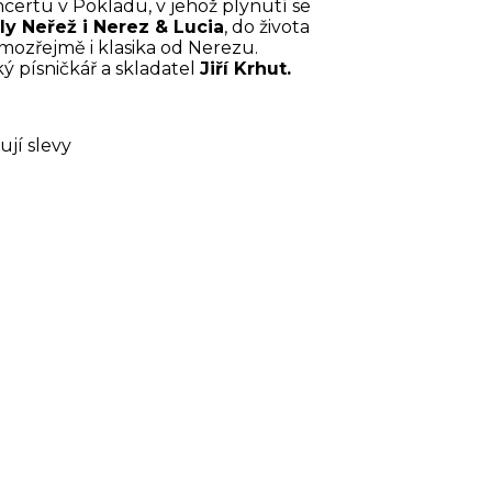
certu v Pokladu, v jehož plynutí se
ly Neřež i Nerez & Lucia
, do života
ozřejmě i klasika od Nerezu.
ý písničkář a skladatel
Jiří Krhut.
ují slevy