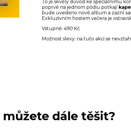
To je skvělý důvod ke speciálnímu kon
poprvé na jednom pódiu potkají
kape
bude uvedeno nové album a zazní sam
Exkluzivním hostem večera je ostravsk
Vstupné: 490 Kč
Možnost slevy: na tuto akci se nevztah
 můžete dále těšit?