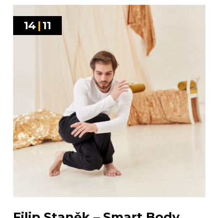
14
|
11
Filip Staněk – Smart Body