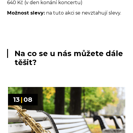
640 Kč (v den konání koncertu)
Možnost slevy:
na tuto akci se nevztahují slevy.
Na co se u nás můžete dále
těšit?
13
|
08