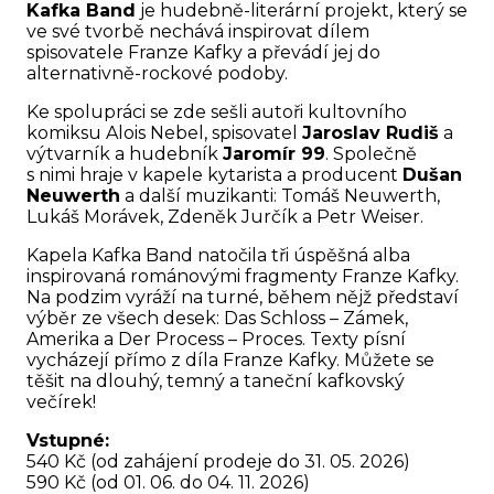
Kafka Band
je hudebně-literární projekt, který se
ve své tvorbě nechává inspirovat dílem
spisovatele Franze Kafky a převádí jej do
alternativně-rockové podoby.
Ke spolupráci se zde sešli autoři kultovního
komiksu Alois Nebel, spisovatel
Jaroslav Rudiš
a
výtvarník a hudebník
Jaromír 99
. Společně
s nimi hraje v kapele kytarista a producent
Dušan
Neuwerth
a další muzikanti: Tomáš Neuwerth,
Lukáš Morávek, Zdeněk Jurčík a Petr Weiser.
Kapela Kafka Band natočila tři úspěšná alba
inspirovaná románovými fragmenty Franze Kafky.
Na podzim vyráží na turné, během nějž představí
výběr ze všech desek: Das Schloss – Zámek,
Amerika a Der Process – Proces. Texty písní
vycházejí přímo z díla Franze Kafky. Můžete se
těšit na dlouhý, temný a taneční kafkovský
večírek!
Vstupné:
540 Kč (od zahájení prodeje do 31. 05. 2026)
590 Kč (od 01. 06. do 04. 11. 2026)