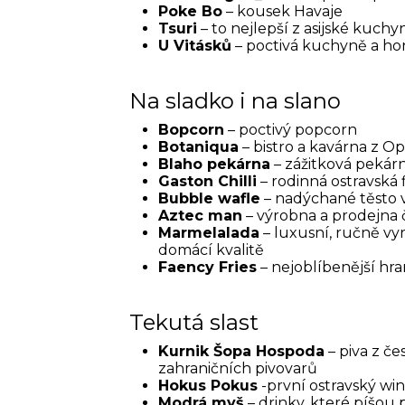
Poke Bo
– kousek Havaje
Tsuri
– to nejlepší z asijské kuchy
U Vitásků
– poctivá kuchyně a h
Na sladko i na slano
Bopcorn
– poctivý popcorn
Botaniqua
– bistro a kavárna z O
Blaho pekárna
– zážitková pekár
Gaston Chilli
– rodinná ostravská f
Bubble wafle
– nadýchané těsto 
Aztec man
– výrobna a prodejna č
Marmelalada
– luxusní, ručně vy
domácí kvalitě
Faency Fries
– nejoblíbenější hr
Tekutá slast
Kurnik Šopa Hospoda
– piva z če
zahraničních pivovarů
Hokus Pokus
-první ostravský win
Modrá myš
– drinky, které píšou 