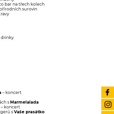
co bar na třech kolech
přírodních surovin
travy
 drinky
a
– koncert
ách s
Marmelalada
– koncert
rgerů s
Vaše prasátko