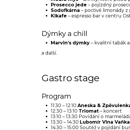
Prosecco jede
– pojízdný prosec
Sodofkárna
– poctivé limonády z 
Kikafe
– espresso bar v centru Os
Dýmky a chill
Marvin’s
dýmky
– kvalitní tabák a
a další.
Gastro stage
Program
11:30 – 12:10
Aneska & Zpěvulenk
12:30 – 13:10
Triomat
– koncert
13:10 – 13:30 Povídání o marmelád
13:30 – 14:30
Lubomír Vlna Vaňka
14:30 – 15:00 Soutěž v pojídání bu