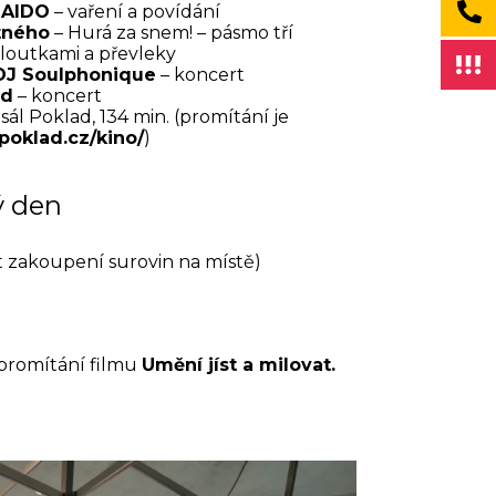
AIDO
– vaření a povídání
tného
– Hurá za snem! – pásmo tří
 loutkami a převleky
DJ Soulphonique
– koncert
nd
– koncert
sál Poklad, 134 min. (promítání je
poklad.cz/kino/
)
ý den
 zakoupení surovin na místě)
 promítání filmu
Umění jíst a milovat.