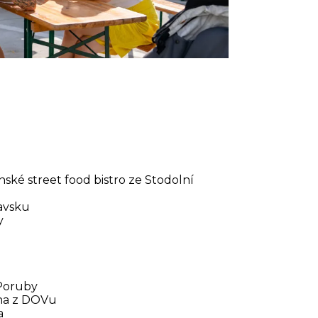
ské street food bistro ze Stodolní
avsku
y
 Poruby
na z DOVu
a