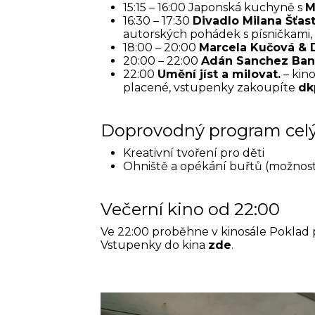
15:15 – 16:00 Japonská kuchyně s
M
16:30 – 17:30
Divadlo Milana Šťas
autorských pohádek s písničkami,
18:00 – 20:00
Marcela Kučová &
20:00 – 22:00
Adán Sanchez Ba
22:00
Umění jíst a milovat.
– kino
placené, vstupenky zakoupíte
dk
Doprovodný program cel
Kreativní tvoření pro děti
Ohniště a opékání buřtů (možnost
Večerní kino od 22:00
Ve 22:00 proběhne v kinosále Poklad
Vstupenky do kina
zde
.