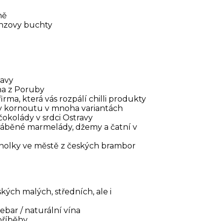
ně
onzovy buchty
pavy
na z Poruby
irma, která vás rozpálí chilli produkty
v kornoutu v mnoha variantách
okolády v srdci Ostravy
ráběné marmelády, džemy a čatní v
anolky ve městě z českých brambor
ských malých, středních, ale i
ebar / naturální vína
příběhy