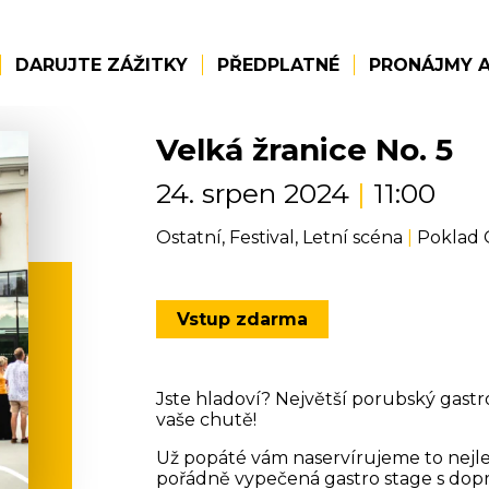
DARUJTE ZÁŽITKY
PŘEDPLATNÉ
PRONÁJMY A
Velká žranice No. 5
24. srpen 2024
|
11:00
Ostatní, Festival, Letní scéna
|
Poklad 
Vstup zdarma
Jste hladoví? Největší porubský gastro
vaše chutě!
Už popáté vám naservírujeme to nejlep
pořádně vypečená gastro stage s do