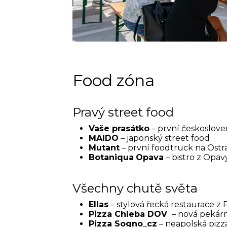
Food zóna
Pravý street food
Vaše prasátko
– první českosloven
MAIDO
– japonský street food
Mutant
– první foodtruck na Ostr
Botaniqua
Opava
– bistro z Opav
Všechny chutě světa
Ellas
– stylová řecká restaurace z
Pizza Chleba DOV
– nová pekár
Pizza Sogno_cz
– neapolská pizz