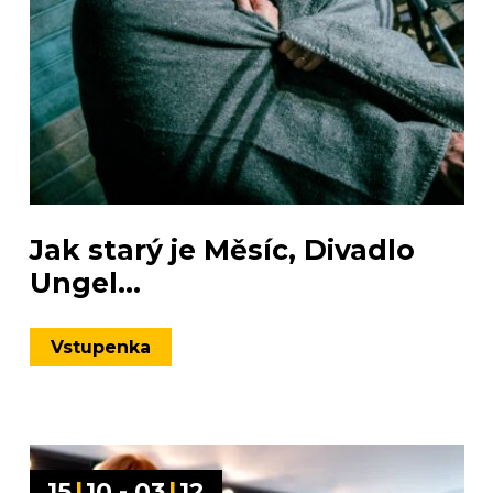
Jak starý je Měsíc, Divadlo
Ungel...
Vstupenka
15
|
10 - 03
|
12