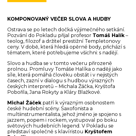
KOMPONOVANÝ VEČER SLOVA A HUDBY
Ostrava se po letech dočká výjimečného setkání.
Pozvání do Pokladu přijal profesor
Tomáš Halík
–
teolog, filozof a držitel prestižní Templetonovy
ceny. V době, která hledá opěrné body, přichází s
tématem, které potřebujeme všichni: s nadějí.
Slovo a hudba se v tomto večeru přirozeně
prolnou. Promluvy Tomáše Halíka o naději jako
síle, která pomáhá člověku obstát i v nejistých
časech, zazní v dialogu s hudbou výrazných
českých interpretů – Michala Žáčka, Kryštofa
Pobořila, Jana Rokyty a Kláry Blažkové.
Michal Žáček
patří k výrazným osobnostem
české hudební scény. Saxofonista a
multiinstrumentalista, jehož jméno je spojeno s
jazzem, popem i rockem, vystupoval po boku
světových hudebních legend. V Pokladu se
představí společně s klavíristou
Kryštofem