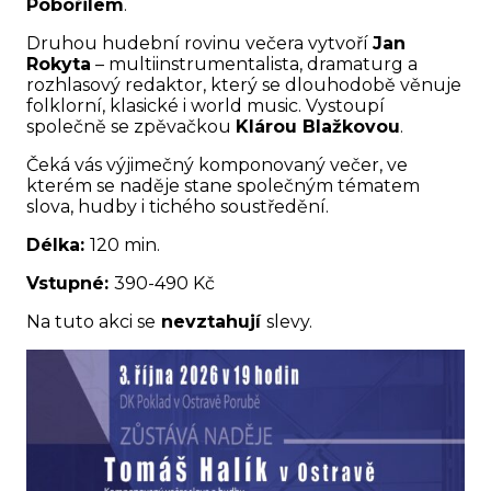
Pobořilem
.
Druhou hudební rovinu večera vytvoří
Jan
Rokyta
– multiinstrumentalista, dramaturg a
rozhlasový redaktor, který se dlouhodobě věnuje
folklorní, klasické i world music. Vystoupí
společně se zpěvačkou
Klárou Blažkovou
.
Čeká vás výjimečný komponovaný večer, ve
kterém se naděje stane společným tématem
slova, hudby i tichého soustředění.
Délka:
120 min.
Vstupné:
390-490 Kč
Na tuto akci se
nevztahují
slevy.