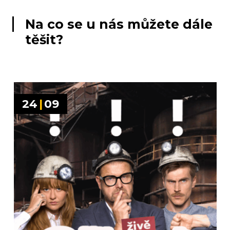
Na co se u nás můžete dále
těšit?
24
|
09