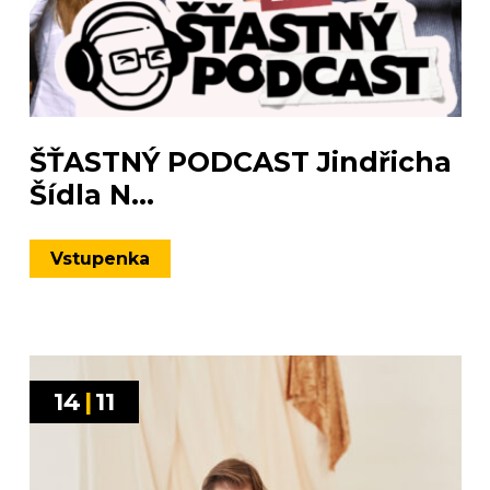
ŠŤASTNÝ PODCAST Jindřicha
Šídla N...
Vstupenka
14
|
11