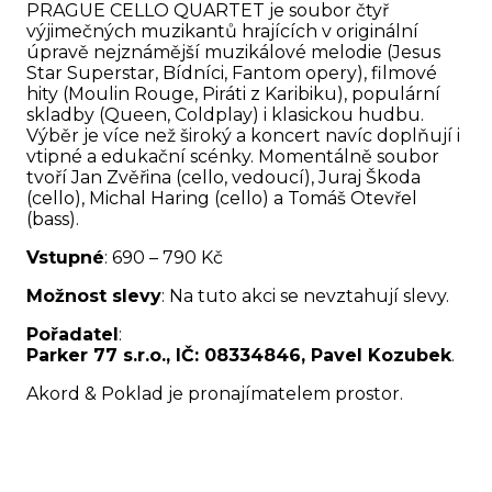
PRAGUE CELLO QUARTET je soubor čtyř
výjimečných muzikantů hrajících v originální
úpravě nejznámější muzikálové melodie (Jesus
Star Superstar, Bídníci, Fantom opery), filmové
hity (Moulin Rouge, Piráti z Karibiku), populární
skladby (Queen, Coldplay) i klasickou hudbu.
Výběr je více než široký a koncert navíc doplňují i
vtipné a edukační scénky. Momentálně soubor
tvoří Jan Zvěřina (cello, vedoucí), Juraj Škoda
(cello), Michal Haring (cello) a Tomáš Otevřel
(bass).
Vstupné
: 690 – 790 Kč
Možnost slevy
: Na tuto akci se nevztahují slevy.
Pořadatel
:
Parker 77 s.r.o., IČ: 08334846, Pavel Kozubek
.
Akord & Poklad je pronajímatelem prostor.