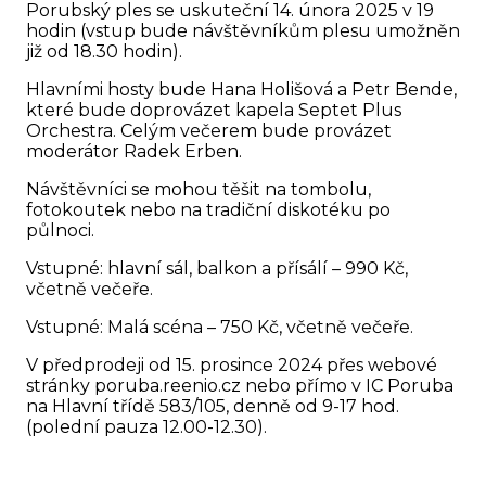
Porubský ples
se uskuteční 14. února 2025 v 19
hodin (vstup bude návštěvníkům plesu umožněn
již od 18.30 hodin).
Hlavními hosty bude Hana Holišová a Petr Bende,
které bude doprovázet kapela Septet Plus
Orchestra. Celým večerem bude provázet
moderátor Radek Erben.
Návštěvníci se mohou těšit na tombolu,
fotokoutek nebo na tradiční diskotéku po
půlnoci.
Vstupné: hlavní sál, balkon a přísálí – 990 Kč,
včetně večeře.
Vstupné: Malá scéna – 750 Kč, včetně večeře.
V předprodeji od 15. prosince 2024 přes webové
stránky poruba.reenio.cz nebo přímo v IC Poruba
na Hlavní třídě 583/105, denně od 9-17 hod.
(polední pauza 12.00-12.30).