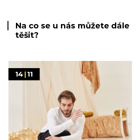
Na co se u nás můžete dále
těšit?
14
|
11