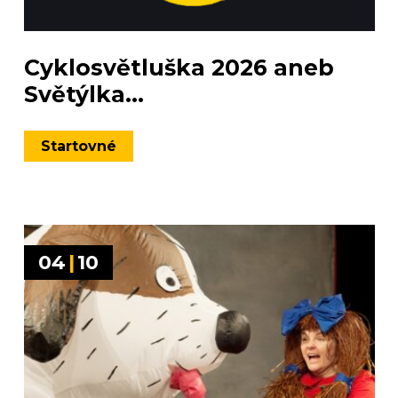
Cyklosvětluška 2026 aneb
Světýlka...
Startovné
04
|
10