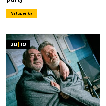
Vstupenka
20
|
10