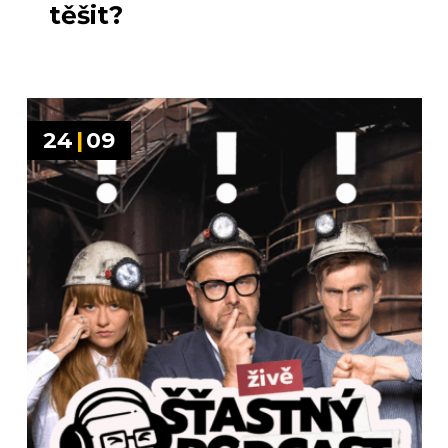
těšit?
24
|
09