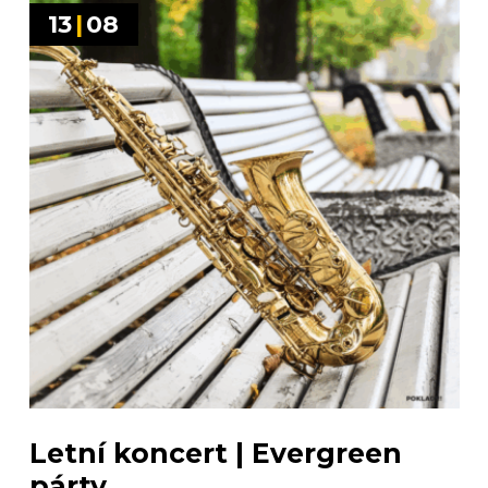
13
|
08
Letní koncert | Evergreen
párty