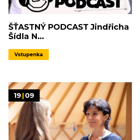
ŠŤASTNÝ PODCAST Jindřicha
Šídla N...
Vstupenka
19
|
09