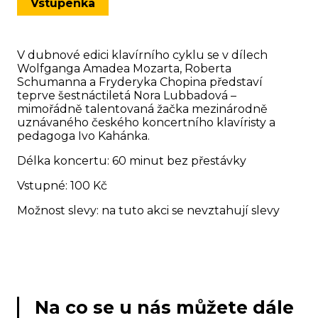
Vstupenka
V dubnové edici klavírního cyklu se v dílech
Wolfganga Amadea Mozarta, Roberta
Schumanna a Fryderyka Chopina představí
teprve šestnáctiletá Nora Lubbadová –
mimořádně talentovaná žačka mezinárodně
uznávaného českého koncertního klavíristy a
pedagoga Ivo Kahánka.
Délka koncertu: 60 minut bez přestávky
Vstupné: 100 Kč
Možnost slevy: na tuto akci se nevztahují slevy
Na co se u nás můžete dále