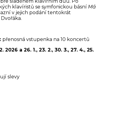
dobře sladěném klavírním duu. Po
ch klavíristů se symfonickou básní
Má
zní v jejich podání tentokrát
 Dvořáka.
:
přenosná vstupenka na 10 koncertů
. 2026 a 26. 1., 23. 2., 30. 3., 27. 4., 25.
ují slevy