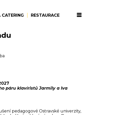
 CATERING
RESTAURACE
adu
ba
2027
 páru klavíristů Jarmily a Iva
kušení pedagogové Ostravské univerzity,