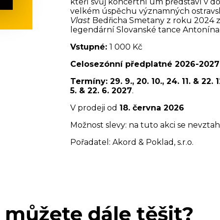
kteří svůj koncertní um představí v 
velkém úspěchu významných ostravský
Vlast
Bedřicha Smetany z roku 2024 za
legendární Slovanské tance Antonína
Vstupné:
1 000 Kč
Celosezónní předplatné 2026-2027
Termíny: 29. 9., 20. 10., 24. 11. & 22. 12
5. & 22. 6. 2027
.
V prodeji od
18. června 2026
Možnost slevy: na tuto akci se nevztah
Pořadatel: Akord & Poklad, s.r.o.
 můžete dále těšit?