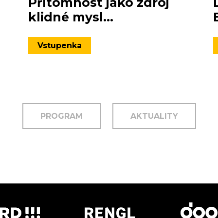
Přítomnost jako zdroj
klidné mysl...
Vstupenka
PROGRAM
AKTUALITY