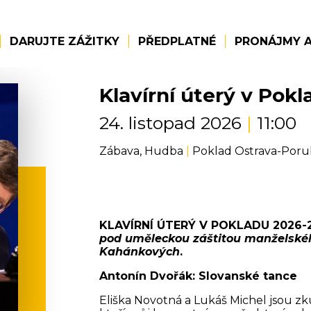
DARUJTE ZÁŽITKY
PŘEDPLATNÉ
PRONÁJMY A
Klavírní úterý v Pokl
24. listopad 2026
|
11:00
Zábava, Hudba
|
Poklad Ostrava-Poru
KLAVÍRNÍ ÚTERÝ V POKLADU 2026-
pod uměleckou záštitou manželského
Kahánkových
.
Antonín Dvořák: Slovanské tance
Eliška Novotná a Lukáš Michel jsou z