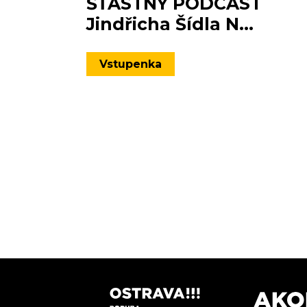
ŠŤASTNÝ PODCAST
Jindřicha Šídla N...
Vstupenka