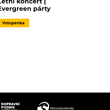
Letní koncert |
Evergreen párty
Vstupenka