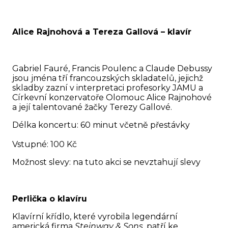
Alice Rajnohová a Tereza Gallová – klavír
Gabriel Fauré, Francis Poulenc a Claude Debussy
jsou jména tří francouzských skladatelů, jejichž
skladby zazní v interpretaci profesorky JAMU a
Církevní konzervatoře Olomouc Alice Rajnohové
a její talentované žačky Terezy Gallové.
Délka koncertu: 60 minut včetně přestávky
Vstupné: 100 Kč
Možnost slevy: na tuto akci se nevztahují slevy
Perlička o klavíru
Klavírní křídlo, které vyrobila legendární
americká firma
Steinway & Sons
, patří ke