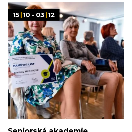
15
|
10 - 03
|
12
Seniorská akademie