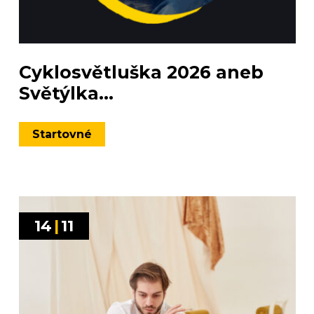
Cyklosvětluška 2026 aneb
Světýlka...
Startovné
14
|
11