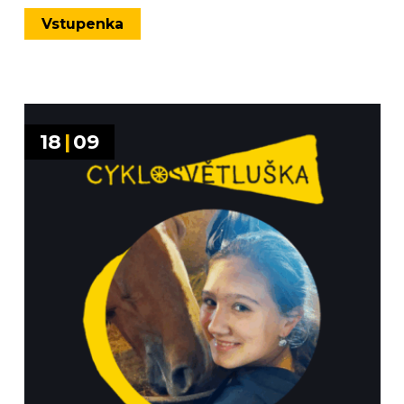
Vstupenka
18
|
09