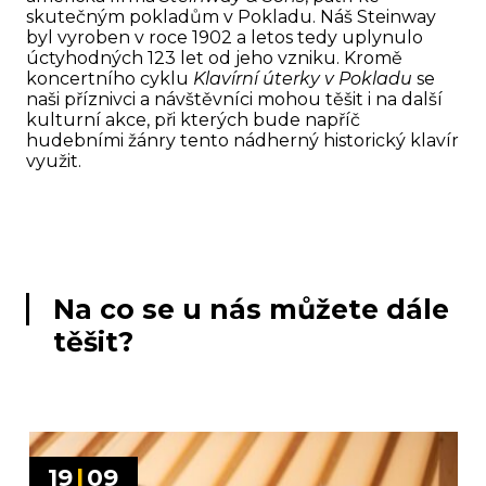
skutečným pokladům v Pokladu. Náš Steinway
byl vyroben v roce 1902 a letos tedy uplynulo
úctyhodných 123 let od jeho vzniku. Kromě
koncertního cyklu
Klavírní úterky v Pokladu
se
naši příznivci a návštěvníci mohou těšit i na další
kulturní akce, při kterých bude napříč
hudebními žánry tento nádherný historický klavír
využit.
Na co se u nás můžete dále
těšit?
19
|
09