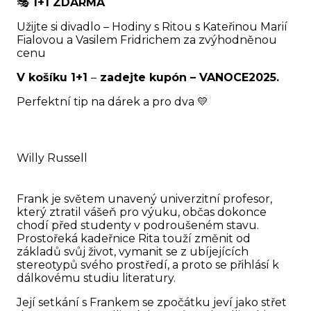
🎭
1+1 ZDARMA
Užijte si divadlo – Hodiny s Ritou s Kateřinou Marií
Fialovou a Vasilem Fridrichem za zvýhodněnou
cenu
V košíku 1+1
–
zadejte kupón – VANOCE2025
.
Perfektní tip na dárek a pro dva 💛
Willy Russell
Frank je světem unavený univerzitní profesor,
který ztratil vášeň pro výuku, občas dokonce
chodí před studenty v podroušeném stavu.
Prostořeká kadeřnice Rita touží změnit od
základů svůj život, vymanit se z ubíjejících
stereotypů svého prostředí, a proto se přihlásí k
dálkovému studiu literatury.
Její setkání s Frankem se zpočátku jeví jako střet