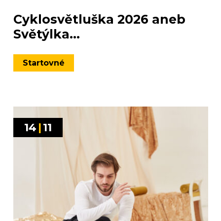
Cyklosvětluška 2026 aneb
Světýlka...
Startovné
14
|
11