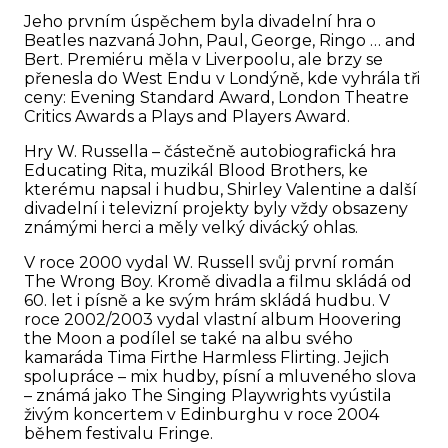
Jeho prvním úspěchem byla divadelní hra o
Beatles nazvaná John, Paul, George, Ringo … and
Bert. Premiéru měla v Liverpoolu, ale brzy se
přenesla do West Endu v Londýně, kde vyhrála tři
ceny: Evening Standard Award, London Theatre
Critics Awards a Plays and Players Award.
Hry W. Russella – částečně autobiografická hra
Educating Rita, muzikál Blood Brothers, ke
kterému napsal i hudbu, Shirley Valentine a další
divadelní i televizní projekty byly vždy obsazeny
známými herci a měly velký divácký ohlas.
V roce 2000 vydal W. Russell svůj první román
The Wrong Boy. Kromě divadla a filmu skládá od
60. let i písně a ke svým hrám skládá hudbu. V
roce 2002/2003 vydal vlastní album Hoovering
the Moon a podílel se také na albu svého
kamaráda Tima Firthe Harmless Flirting. Jejich
spolupráce – mix hudby, písní a mluveného slova
– známá jako The Singing Playwrights vyústila
živým koncertem v Edinburghu v roce 2004
během festivalu Fringe.