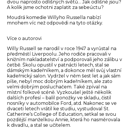
dvou naprosto odlišných světů… Jak odlišné jsou?
A kolik jsme ochotni zaplatit za sebeúctu?
Moudrá komedie Willyho Russella nabízí
mnohem víc než odpovědi na tyto otázky.
Více o autorovi
Willy Russell se narodil v roce 1947 a vyrůstal na
předměstí Liverpoolu. Jeho rodiče pracovali v
knižním nakladatelství a podporovali jeho zálibu v
četbě. Školu opustil v patnácti letech, stal se
dámským kadeřníkem, a dokonce měl svůj vlastní
kadeřnický salon. Vydržel v něm šest let a jak sám
píše, nebyl moc dobrým kadeřníkem, ale zato
velmi dobrým posluchačem. Také zpíval na
místní folkové scéně. Vyzkoušel ještě několik
dalších profesí – balil ponožky ve skladu, čistil
nosníky v automobilce Ford, atd. Nakonec se ve
dvaceti letech vrátil ke studiu, vystudoval St.
Catherine’s College of Education, setkal se svou
pozdější manželkou Annie, která ho nasměrovala
k divadlu, a stal se učitelem.