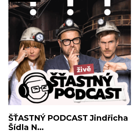
ŠŤASTNÝ PODCAST Jindřicha
Šídla N...