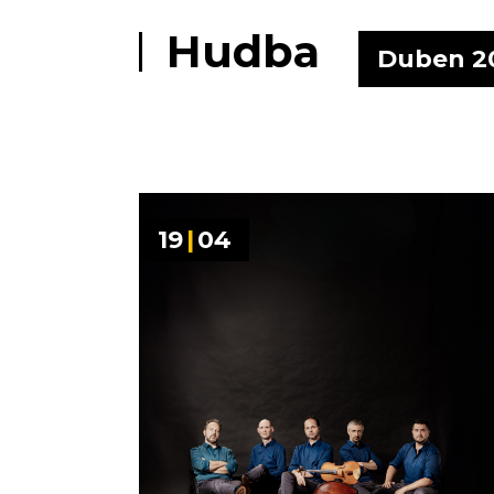
Hudba
Duben 2
19
|
04