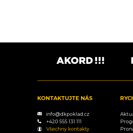
KONTAKTUJTE NÁS
RYC
info@dkpoklad.cz
Aktu
+420 555 131 111
Prog
Všechny kontakty
Pron