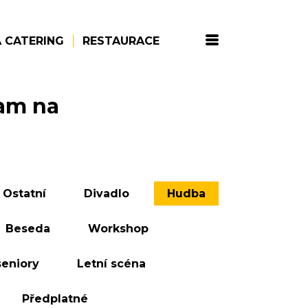
 CATERING
RESTAURACE
ram na
Ostatní
Divadlo
Hudba
Beseda
Workshop
seniory
Letní scéna
Předplatné