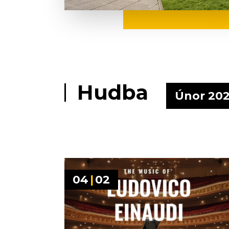
Hudba
Únor 20
04
|
02