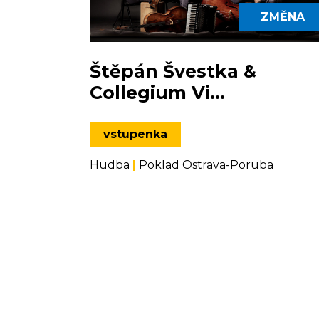
ZMĚNA
Štěpán Švestka &
Collegium Vi...
vstupenka
Hudba
|
Poklad Ostrava-Poruba