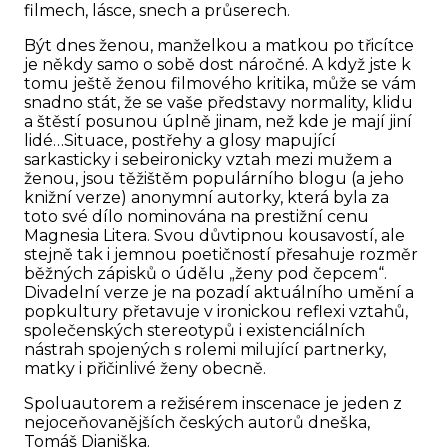
filmech, lásce, snech a průserech.
Být dnes ženou, manželkou a matkou po třicítce
je někdy samo o sobě dost náročné. A když jste k
tomu ještě ženou filmového kritika, může se vám
snadno stát, že se vaše představy normality, klidu
a štěstí posunou úplně jinam, než kde je mají jiní
lidé…Situace, postřehy a glosy mapující
sarkasticky i sebeironicky vztah mezi mužem a
ženou, jsou těžištěm populárního blogu (a jeho
knižní verze) anonymní autorky, která byla za
toto své dílo nominována na prestižní cenu
Magnesia Litera. Svou důvtipnou kousavostí, ale
stejně tak i jemnou poetičností přesahuje rozměr
běžných zápisků o údělu „ženy pod čepcem“.
Divadelní verze je na pozadí aktuálního umění a
popkultury přetavuje v ironickou reflexi vztahů,
společenských stereotypů i existenciálních
nástrah spojených s rolemi milující partnerky,
matky i přičinlivé ženy obecně.
Spoluautorem a režisérem inscenace je jeden z
nejoceňovanějších českých autorů dneška,
Tomáš Dianiška.