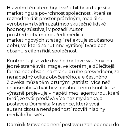
Hlavním tématem hry Tvář z billboardu je síla
marketingu a povrchnost společnosti, která se
rozhodne dát prostor prázdným, mediálně
vyrobeným tvářím, zatímco skutečné lidské
hodnoty zůstávají v pozadí. Autor
prostřednictvím prostředí médií a
marketingových strategií reflektuje současnou
dobu, ve které se rutinně vyrábějí tváře bez
obsahu s cílem řídit společnost.
Konfrontují se zde dva hodnotové systémy: na
jedné straně svět image, ve kterém je důležitější
forma než obsah, na straně druhé přesvědčení, že
nenápadný odkaz obyčejného, ​​ale čestného
člověka může těmi druhými „zatřást“ více než
charismatická tvář bez obsahu. Tento konflikt se
výrazně projevuje v napětí mezi agenturou, která
tvrdí, že tvář prodává více než myšlenka, a
postavou Dominika Mravence, který svojí
autenticitou a nenápadností rozvíří hladiny
mediálního světa.
Dominik Mravenec není postavou zahleděnou do