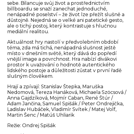
sebe. Bilancuje svůj život a prostřednictvím
billboardu se snaží zanechat jednoduché,
nenápadné poselství – že život lze přežít slušně a
důstojně. Nejedná se o velké ani patetické gesto,
ale o tichý postoj, který kontrastuje s hlučnou
mediální realitou.
Aktuálnost hry nastolí v předvolebním období
téma, zda má tichá, nenápadná slušnost ještě
místo v dnešním světě, který dává do popředí
vnější image a povrchnost. Hra nabízí divákovi
prostor k uvažování o hodnotě autentického
lidského postoje a důležitosti zůstat v první řadě
slušným člověkem.
Hrají a zpívají: Stanislav Štepka, Maruška
Nedomová, Tereza Hanáková, Michaela Szöcsová /
Anna Gajdzíková, Mojmír Caban, René Štúr /
Adam Jančina, Samuel Spišák / Peter Ondrejička,
Ladislav Hubáček, Vladimír Svítek / Matej Volf,
Martin Šenc / Matúš Uhliarik
Režie: Ondrej Spišák