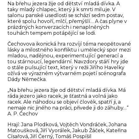
Na břehu jezera žije od dětství mladá dívka. A
taky mladý chlapec, který ji k smrti miluje. V
salonu panské usedlosti se schází sedm postav,
které spolu hovoří, mlčí, přemýšlí… A čas plyne v
prázdných konverzacích i nenaplněných
touhách tempem potápějící se lodi.
Čechovova ikonická hra rozvíjí téma neopětované
lásky a milostného konfliktu i umělecký spor mezi
mladou, nadějnou, experimentující generací a
tou stárnoucí, legendární. Navzdory stáří hry jde
o stále pulsující text, který v režii Jiřího Havelky
ožívá ve výrazném výtvarném pojetí scénografa
Dády Němečka.
„Na břehu jezera žije od dětství mladá dívka. Má
ráda jezero jako racek, je šťastná a volná jako
racek. Ale náhodou se objeví člověk, spatří ji, a
nemaje nic jiného na práci, přivede ji do záhuby…“
A. P. Čechov
Hrají: Jana Plodková, Vojtěch Vondráček, Johana
Matoušková, Jiří Vyorálek, Jakub Žáček, Kateřina
Císařová, Jiří Černý, Tomáš Pospíšil