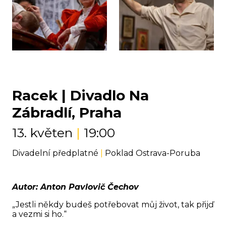
Racek | Divadlo Na
Zábradlí, Praha
13. květen
|
19:00
Divadelní předplatné
|
Poklad Ostrava-Poruba
Autor: Anton Pavlovič Čechov
„Jestli někdy budeš potřebovat můj život, tak přijď
a vezmi si ho.“