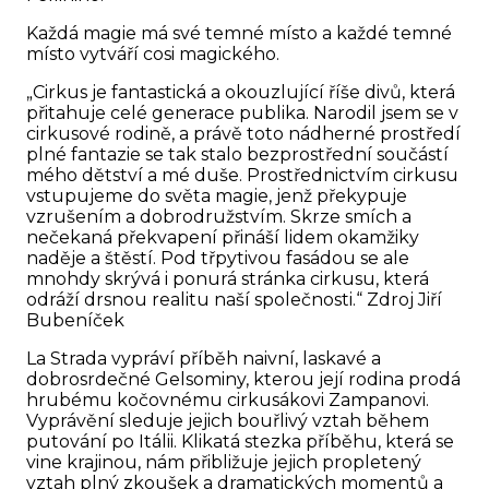
Každá magie má své temné místo a každé temné
místo vytváří cosi magického.
„Cirkus je fantastická a okouzlující říše divů, která
přitahuje celé generace publika. Narodil jsem se v
cirkusové rodině, a právě toto nádherné prostředí
plné fantazie se tak stalo bezprostřední součástí
mého dětství a mé duše. Prostřednictvím cirkusu
vstupujeme do světa magie, jenž překypuje
vzrušením a dobrodružstvím. Skrze smích a
nečekaná překvapení přináší lidem okamžiky
naděje a štěstí. Pod třpytivou fasádou se ale
mnohdy skrývá i ponurá stránka cirkusu, která
odráží drsnou realitu naší společnosti.“ Zdroj Jiří
Bubeníček
La Strada vypráví příběh naivní, laskavé a
dobrosrdečné Gelsominy, kterou její rodina prodá
hrubému kočovnému cirkusákovi Zampanovi.
Vyprávění sleduje jejich bouřlivý vztah během
putování po Itálii. Klikatá stezka příběhu, která se
vine krajinou, nám přibližuje jejich propletený
vztah plný zkoušek a dramatických momentů a