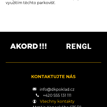
využitím těchto parkovišť.
KONTAKTUJTE NÁS
info@dkpoklad.cz
+420 555 131 111
Všechny kontakty