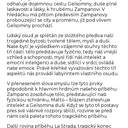
odhaluje dojemnou cestu Gelsominy, duše plné
laskavosti a lásky, k hrubému Zampanovi. V
hledáčku má přitom především Zampanovy
probouzející se city a proměnu, jíž pod vlivem
Gelsominy prochází.
Lidský osud je splétán ze složitého přediva naší
trojjediné bytosti, tvořené tělem, myslí a duší.
Naše bytí je výsledkem vzájemné souhry těchto
tří částí: tělo představuje fyzično, tedy náš vnější
vzhled a schopnosti, mysl řídí náš intelekt a
emoční inteligenci a duše, sídlící v srdci, ovládá
naše emoce. Právě křehké vyvažování těchto tří
aspektů nás provádí labyrintem vlastního osudu.
V přeneseném slova smyslu lze tyto prvky
připodobnit k hlavním hrdinům našeho příběhu.
Zampano zosobňuje tělo, představující naši
fyzickou schránku, Matto – blázen ztělesňuje
intelekt a Gelsomina duši. Když se tyto tři postavy
přes své vášnivé rozpory sblíží, rozvine se před
námi celá paleta tohoto tragického příběhu.
Další rovina příběhu La Strada, tragický konec