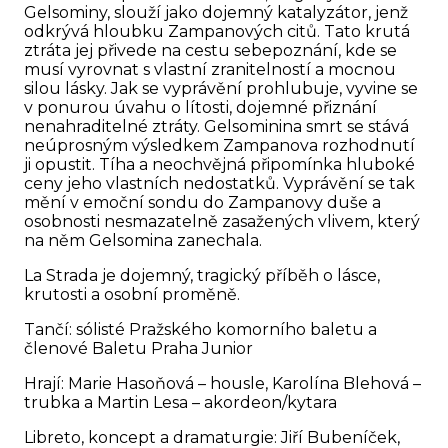
Gelsominy, slouží jako dojemný katalyzátor, jenž
odkrývá hloubku Zampanových citů. Tato krutá
ztráta jej přivede na cestu sebepoznání, kde se
musí vyrovnat s vlastní zranitelností a mocnou
silou lásky. Jak se vyprávění prohlubuje, vyvine se
v ponurou úvahu o lítosti, dojemné přiznání
nenahraditelné ztráty. Gelsominina smrt se stává
neúprosným výsledkem Zampanova rozhodnutí
ji opustit. Tíha a neochvějná připomínka hluboké
ceny jeho vlastních nedostatků. Vyprávění se tak
mění v emoční sondu do Zampanovy duše a
osobnosti nesmazatelně zasažených vlivem, který
na něm Gelsomina zanechala.
La Strada je dojemný, tragický příběh o lásce,
krutosti a osobní proměně.
Tančí: sólisté Pražského komorního baletu a
členové Baletu Praha Junior
Hrají: Marie Hasoňová – housle, Karolína Blehová –
trubka a Martin Lesa – akordeon/kytara
Libreto, koncept a dramaturgie: Jiří Bubeníček,