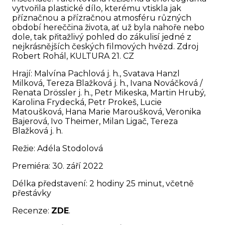
vytvořila plastické dílo, kterému vtiskla jak
příznačnou a přízračnou atmosféru různých
období hereččina života, ať už byla nahoře nebo
dole, tak přitažlivý pohled do zákulisí jedné z
nejkrásnějších českých filmových hvězd. Zdroj
Robert Rohál, KULTURA 21. CZ
Hrají: Malvína Pachlová j. h., Svatava Hanzl
Milková, Tereza Blažková j. h., Ivana Nováčková /
Renata Drössler j. h., Petr Mikeska, Martin Hrubý,
Karolina Frydecká, Petr Prokeš, Lucie
Matoušková, Hana Marie Maroušková, Veronika
Bajerová, Ivo Theimer, Milan Ligač, Tereza
Blažková j. h.
Režie: Adéla Stodolová
Premiéra: 30. září 2022
Délka představení: 2 hodiny 25 minut, včetně
přestávky
Recenze:
ZDE
.