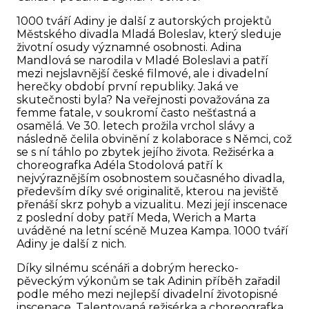
1000 tváří Adiny je další z autorských projektů
Městského divadla Mladá Boleslav, který sleduje
životní osudy významné osobnosti. Adina
Mandlová se narodila v Mladé Boleslavi a patří
mezi nejslavnější české filmové, ale i divadelní
herečky období první republiky. Jaká ve
skutečnosti byla? Na veřejnosti považována za
femme fatale, v soukromí často nešťastná a
osamělá. Ve 30. letech prožila vrchol slávy a
následně čelila obvinění z kolaborace s Němci, což
se s ní táhlo po zbytek jejího života. Režisérka a
choreografka Adéla Stodolová patří k
nejvýraznějším osobnostem současného divadla,
především díky své originalitě, kterou na jeviště
přenáší skrz pohyb a vizualitu. Mezi její inscenace
z poslední doby patří Meda, Werich a Marta
uváděné na letní scéně Muzea Kampa. 1000 tváří
Adiny je další z nich.
Díky silnému scénáři a dobrým herecko-
pěveckým výkonům se tak Adinin příběh zařadil
podle mého mezi nejlepší divadelní životopisné
inscenace. Talentovaná režisérka a choreografka