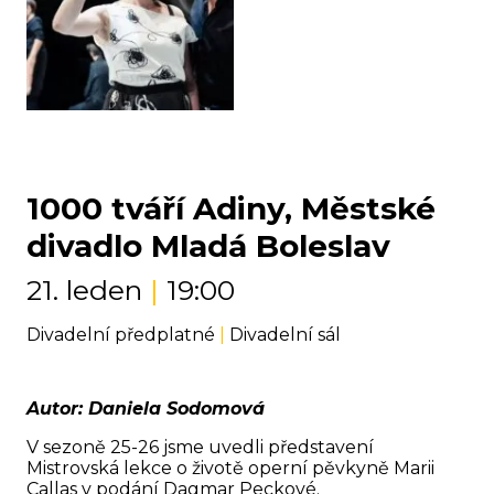
1000 tváří Adiny, Městské
divadlo Mladá Boleslav
21. leden
|
19:00
Divadelní předplatné
|
Divadelní sál
Autor: Daniela Sodomová
V sezoně 25-26 jsme uvedli představení
Mistrovská lekce o životě operní pěvkyně Marii
Callas v podání Dagmar Peckové.