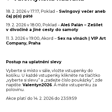
18. 2. 2026 v 17:17, Poklad –
Swingový večer aneb
čaj p(o) páté
19. 2. 2026 v 18:00, Poklad –
Aleš Palán – Zešílet
v divočině a jiné cesty do samoty
11. 3. 2026 v 19:00, Akord –
Sex na vlnách | VIP Art
Company, Praha
Postup na uplatnění slevy
Vyberte si místo v sále, vložte vstupenky do
košíku. U každé vstupenky klikněte na tlačítko
„vyberte si slevu“ a „zadejte číslo poukázky“, zde
napište:
Valentyn2026
. A máte vstupenku za
polovinu.
Akce platí do 14. 2. 2026 do 23:59:59