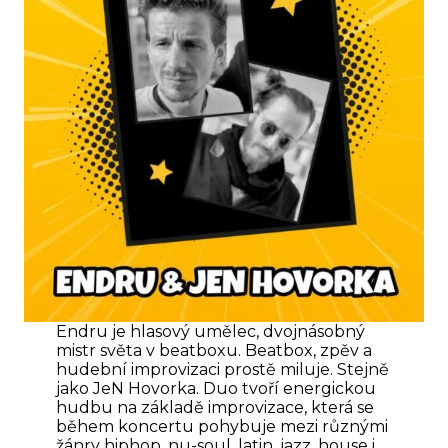
Endru je hlasový umělec, dvojnásobný
mistr světa v beatboxu. Beatbox, zpěv a
hudební improvizaci prostě miluje. Stejně
jako JeN Hovorka. Duo tvoří energickou
hudbu na základě improvizace, která se
během koncertu pohybuje mezi různými
žánry hiphop, nu-soul, latin, jazz, house i