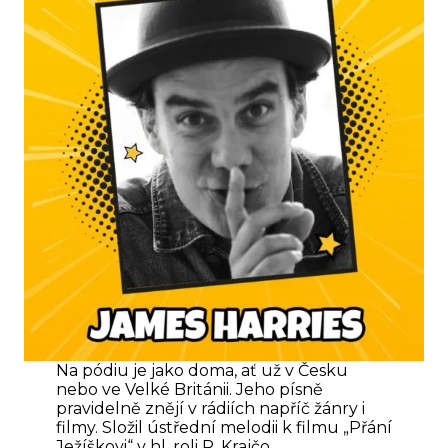
Na pódiu je jako doma, ať už v Česku
nebo ve Velké Británii. Jeho písně
pravidelně znějí v rádiích napříč žánry i
filmy. Složil ústřední melodii k filmu „Přání
Ježíškovi“ v hl. roli R. Krajčo.