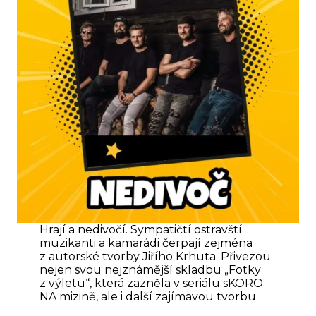
Hrají a nedivočí. Sympatičtí ostravští
muzikanti a kamarádi čerpají zejména
z autorské tvorby Jiřího Krhuta. Přivezou
nejen svou nejznámější skladbu „Fotky
z výletu“, která zazněla v seriálu sKORO
NA mizině, ale i další zajímavou tvorbu.