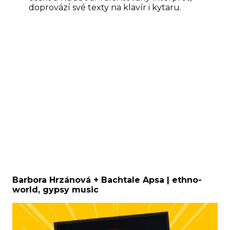
doprovází své texty na klavír i kytaru.
Barbora Hrzánová + Bachtale Apsa | ethno-
world, gypsy music