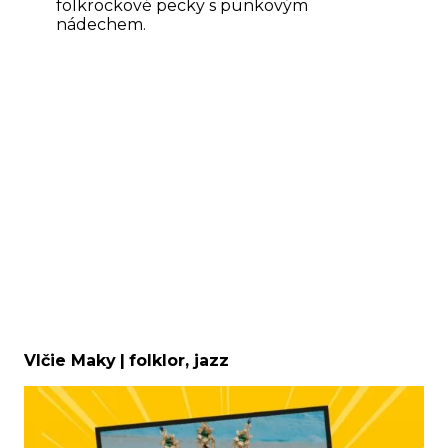
folkrockové pecky s punkovým
nádechem.
Vlčie Maky
|
folklor, jazz