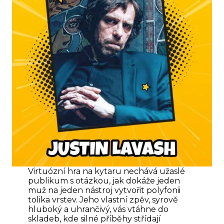
Virtuózní hra na kytaru nechává užaslé
publikum s otázkou, jak dokáže jeden
muž na jeden nástroj vytvořit polyfonii
tolika vrstev. Jeho vlastní zpěv, syrově
hluboký a uhrančivý, vás vtáhne do
skladeb, kde silné příběhy střídají