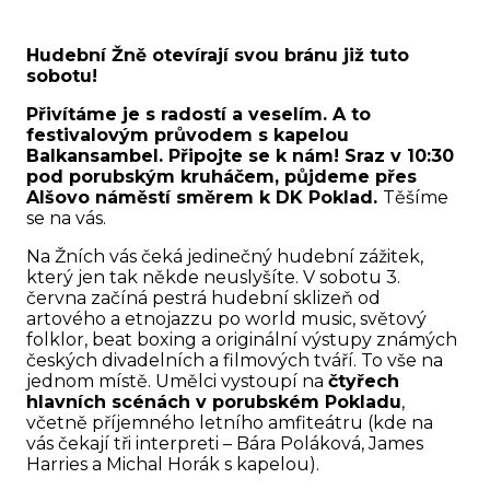
Hudební Žně otevírají svou bránu již tuto
sobotu!
Přivítáme je s radostí a veselím. A to
festivalovým průvodem s kapelou
Balkansambel. Připojte se k nám! Sraz v 10:30
pod porubským kruháčem, půjdeme přes
Alšovo náměstí směrem k
DK Poklad
.
Těšíme
se na vás.
Na Žních vás čeká jedinečný hudební zážitek,
který jen tak někde neuslyšíte. V sobotu 3.
června začíná pestrá hudební sklizeň od
artového a etnojazzu po world music, světový
folklor, beat boxing a originální výstupy známých
českých divadelních a filmových tváří. To vše na
jednom místě. Umělci vystoupí na
čtyřech
hlavních scénách v porubském Pokladu
,
včetně příjemného letního amfiteátru (kde na
vás čekají tři interpreti – Bára Poláková, James
Harries a Michal Horák s kapelou).