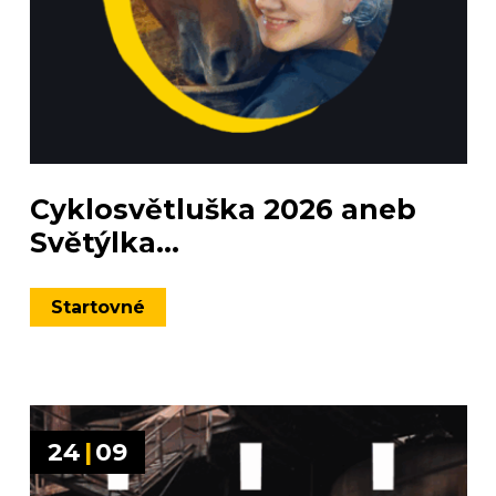
Cyklosvětluška 2026 aneb
Světýlka...
Startovné
24
|
09