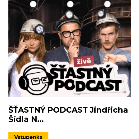
ŠŤASTNÝ PODCAST Jindřicha
Šídla N...
Vstupenka