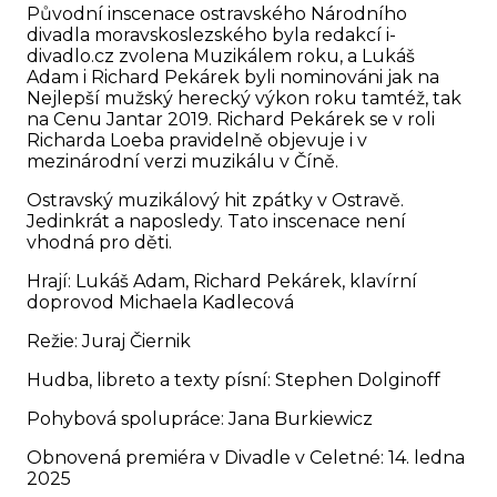
Původní inscenace ostravského Národního
divadla moravskoslezského byla redakcí i-
divadlo.cz zvolena Muzikálem roku, a Lukáš
Adam i Richard Pekárek byli nominováni jak na
Nejlepší mužský herecký výkon roku tamtéž, tak
na Cenu Jantar 2019. Richard Pekárek se v roli
Richarda Loeba pravidelně objevuje i v
mezinárodní verzi muzikálu v Číně.
Ostravský muzikálový hit zpátky v Ostravě.
Jedinkrát a naposledy. Tato inscenace není
vhodná pro děti.
Hrají: Lukáš Adam, Richard Pekárek, klavírní
doprovod Michaela Kadlecová
Režie: Juraj Čiernik
Hudba, libreto a texty písní: Stephen Dolginoff
Pohybová spolupráce: Jana Burkiewicz
Obnovená premiéra v Divadle v Celetné: 14. ledna
2025