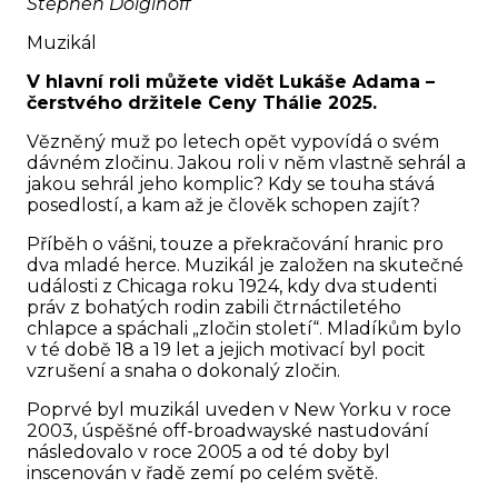
Stephen Dolginoff
Muzikál
V hlavní roli můžete vidět Lukáše Adama –
čerstvého držitele Ceny Thálie 2025.
Vězněný muž po letech opět vypovídá o svém
dávném zločinu. Jakou roli v něm vlastně sehrál a
jakou sehrál jeho komplic? Kdy se touha stává
posedlostí, a kam až je člověk schopen zajít?
Příběh o vášni, touze a překračování hranic pro
dva mladé herce. Muzikál je založen na skutečné
události z Chicaga roku 1924, kdy dva studenti
práv z bohatých rodin zabili čtrnáctiletého
chlapce a spáchali „zločin století“. Mladíkům bylo
v té době 18 a 19 let a jejich motivací byl pocit
vzrušení a snaha o dokonalý zločin.
Poprvé byl muzikál uveden v New Yorku v roce
2003, úspěšné off-broadwayské nastudování
následovalo v roce 2005 a od té doby byl
inscenován v řadě zemí po celém světě.