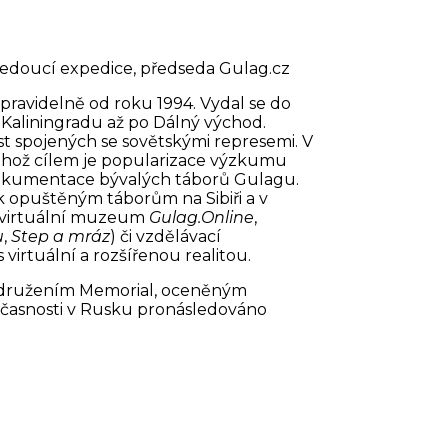
vedoucí expedice, předseda Gulag.cz
pravidelně od roku 1994. Vydal se do
 Kaliningradu až po Dálný východ.
t spojených se sovětskými represemi. V
jehož cílem je popularizace výzkumu
dokumentace bývalých táborů Gulagu.
k opuštěným táborům na Sibiři a v
 virtuální muzeum
Gulag.Online
,
u
,
Step a mráz
) či vzdělávací
 virtuální a rozšířenou realitou.
sdružením Memorial, oceněným
učasnosti v Rusku pronásledováno