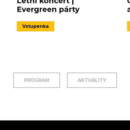
Letní koncert |
Evergreen párty
Vstupenka
PROGRAM
AKTUALITY