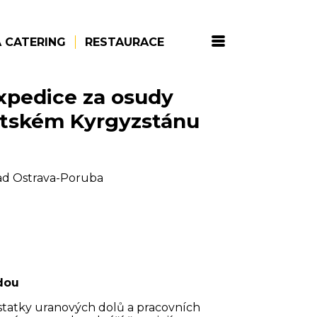
 CATERING
RESTAURACE
xpedice za osudy
ětském Kyrgyzstánu
d Ostrava-Poruba
dou
ůstatky uranových dolů a pracovních