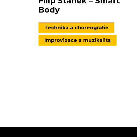
Filip Staněk – Smart
Body
Technika a choreografie
Improvizace a muzikalita