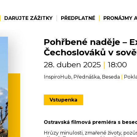
DARUJTE ZÁŽITKY
PŘEDPLATNÉ
PRONÁJMY A
Pohřbené naděje – E
Čechoslováků v sov
28. duben 2025
|
18:00
InspiroHub, Přednáška, Beseda
|
Pokla
Vstupenka
Ostravská filmová premiéra s bese
Hrůzy minulosti, zmařené životy, poz