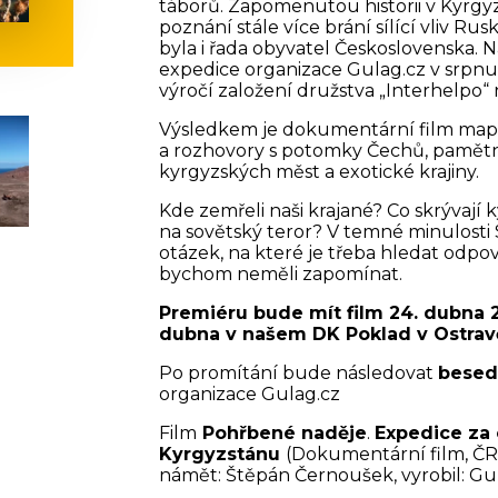
táborů. Zapomenutou historii v Kyrgy
poznání stále více brání sílící vliv Ru
byla i řada obyvatel Československa. N
expedice organizace Gulag.cz v srpnu 2
výročí založení družstva „Interhelpo“ 
Výsledkem je dokumentární film mapuj
a rozhovory s potomky Čechů, pamětní
kyrgyzských měst a exotické krajiny.
Kde zemřeli naši krajané? Co skrývají 
na sovětský teror? V temné minulosti
otázek, na které je třeba hledat odpo
bychom neměli zapomínat.
Premiéru bude mít film 24. dubna 
dubna v našem DK Poklad v Ostrav
Po promítání bude následovat
besed
organizace Gulag.cz
Film
Pohřbené naděje
.
Expedice za
Kyrgyzstánu
(Dokumentární film, ČR, 
námět: Štěpán Černoušek, vyrobil: Gula