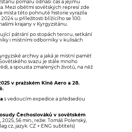
zstánu pomalu odnáší čas a jejímu
ska. Mezi oběťmi sovětských represí zde
a místa této pohnuté historie vyrazila
024 u příležitosti blížícího se 100.
našimi krajany v Kyrgyzstánu.
ící pátrání po stopách teroru, setkání
ky i místními odborníky v kulisách
kyrgyzské archivy a jaká je místní paměť
 Sovětského svazu je stále mnoho
vědi, a spousta zmařených životů, na něž
2025 v pražském Kině Aero a 28.
ě.
a
s vedoucím expedice a předsedou
 osudy Čechoslováků v sovětském
2025, 56 min., režie: Tomáš Polenský,
g.cz, jazyk: CZ + ENG subtitels)