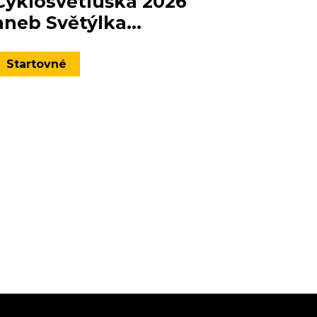
Cyklosvětluška 2026
aneb Světýlka...
Startovné