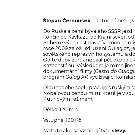
Štěpán Černoušek
– autor námětu, 
Do Ruska a zemí bývalého SSSR jezdí 
končin od Kavkazu po Krajní sever, od
Během svých cest navštívil mnoho mís
roce 2009 založil sdružení
Gulag.cz
, 
sovětského represivního systému a 
Od té doby zorganizoval pět expedic 
Kazachstánu. Výsledkem je mimo jiné
dokumentární filmy (
Cesta do Gulag
program
Gulag XR
využívající komiks s
Dlouhodobě spolupracuje s ruským 
Nobelovou cenou míru, které je v so
Putinovým režimem.
Délka: 120 min
Vstupné: 190 Kč
Na tuto akci se vztahují tyto
slevy.