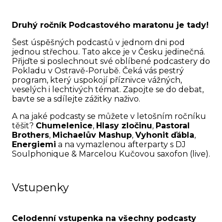
Druhý ročník Podcastového maratonu je tady!
Šest úspěšných podcastů v jednom dni pod
jednou střechou. Tato akce je v Česku jedinečná.
Přijďte si poslechnout své oblíbené podcastery do
Pokladu v Ostravě-Porubě. Čeká vás pestrý
program, který uspokojí příznivce vážných,
veselých i lechtivých témat. Zapojte se do debat,
bavte se a sdílejte zážitky naživo.
A na jaké podcasty se můžete v letošním ročníku
těšit?
Chumelenice
,
Hlasy zločinu
,
Pastoral
Brothers
,
Michaelův Mashup
,
Vyhonit ďábla
,
Energiemi
a na vymazlenou afterparty s DJ
Soulphonique & Marcelou Kučovou saxofon (live).
Vstupenky
Celodenní vstupenka na všechny podcasty