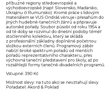
příbuzné regiony středoevropské a
východoevropské (např. Slovensko, Maďarsko,
Ukrajinu či Rumunsko). Kromě práce s lidovým
materiálem se VUS Ondráš věnuje i přesahům do
jiných hudebně-tanečních žánrů a připravuje
autorské pořady. Soubor působí od roku 1954 a
od té doby se rozvinul do dnešní podoby téměř
stočlenného kolektivu, který se skládá
z profesionální základny doplněné početnou
složkou externích členů. Programový záběr
nabízí široké spektrum pořadů od menších
pořadů reprezentativního charakteru, přes
výchovná taneční představení pro školy, až po
rozsáhlejší formy tanečně-divadelních programů.
Vstupné: 390 Kč
Možnost slevy: na tuto akci se nevztahují slevy
Pořadatel: Akord & Poklad