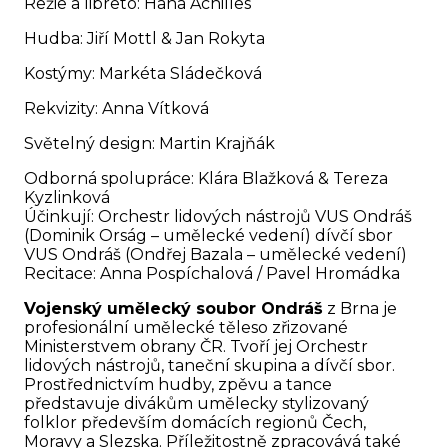
Režie a libreto: Hana Achilles
Hudba: Jiří Mottl & Jan Rokyta
Kostýmy: Markéta Sládečková
Rekvizity: Anna Vítková
Světelný design: Martin Krajňák
Odborná spolupráce: Klára Blažková & Tereza
Kyzlinková
Účinkují: Orchestr lidových nástrojů VUS Ondráš
(Dominik Orság – umělecké vedení) dívčí sbor
VUS Ondráš (Ondřej Bazala – umělecké vedení)
Recitace: Anna Pospíchalová / Pavel Hromádka
Vojenský umělecký soubor Ondráš
z Brna je
profesionální umělecké těleso zřizované
Ministerstvem obrany ČR. Tvoří jej Orchestr
lidových nástrojů, taneční skupina a dívčí sbor.
Prostřednictvím hudby, zpěvu a tance
představuje divákům umělecky stylizovaný
folklor především domácích regionů Čech,
Moravy a Slezska. Příležitostně zpracovává také