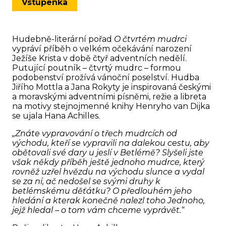
Vstupenka
Hudebně-literární pořad
O čtvrtém mudrci
vypráví příběh o velkém očekávání narození
Ježíše Krista v době čtyř adventních nedělí.
Putující poutník – čtvrtý mudrc – formou
podobenství prožívá vánoční poselství. Hudba
Jiřího Mottla a Jana Rokyty je inspirovaná českými
a moravskými adventními písněmi, režie a libreta
na motivy stejnojmenné knihy Henryho van Dijka
se ujala Hana Achilles.
„Znáte vypravování o třech mudrcích od
východu, kteří se vypravili na dalekou cestu, aby
obětovali své dary u jeslí v Betlémě? Slyšeli jste
však někdy příběh ještě jednoho mudrce, který
rovněž uzřel hvězdu na východu slunce a vydal
se za ní, ač nedošel se svými druhy k
betlémskému děťátku? O předlouhém jeho
hledání a kterak konečně nalezl toho Jednoho,
jejž hledal – o tom vám chceme vyprávět.“