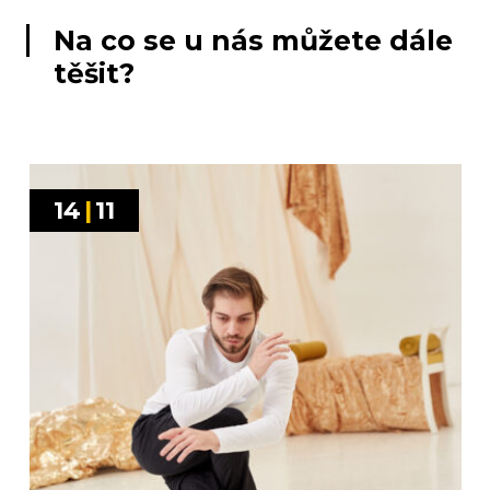
Na co se u nás můžete dále
těšit?
14
|
11