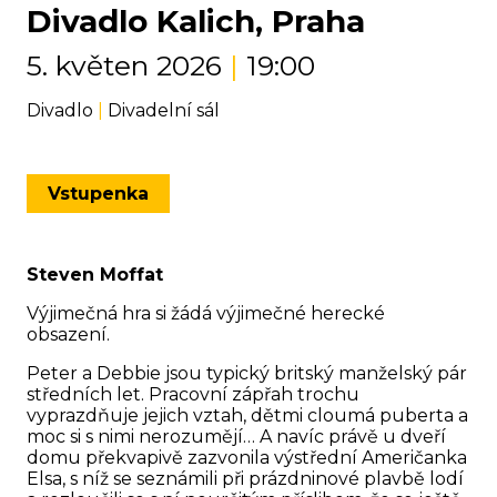
Divadlo Kalich, Praha
5. květen 2026
|
19:00
Divadlo
|
Divadelní sál
Vstupenka
Steven Moffat
Výjimečná hra si žádá výjimečné herecké
obsazení.
Peter a Debbie jsou typický britský manželský pár
středních let. Pracovní zápřah trochu
vyprazdňuje jejich vztah, dětmi cloumá puberta a
moc si s nimi nerozumějí… A navíc právě u dveří
domu překvapivě zazvonila výstřední Američanka
Elsa, s níž se seznámili při prázdninové plavbě lodí