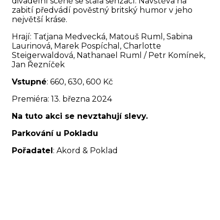
divadelní scéně se stala senzací. Návštěva na
zabití předvádí pověstný britský humor v jeho
největší kráse.
Hrají: Taťjana Medvecká, Matouš Ruml, Sabina
Laurinová, Marek Pospíchal, Charlotte
Steigerwaldová, Nathanael Ruml / Petr Komínek,
Jan Řezníček
Vstupné
: 660, 630, 600 Kč
Premiéra: 13. března 2024
Na tuto akci se nevztahují slevy.
Parkování u Pokladu
Pořadatel
: Akord & Poklad