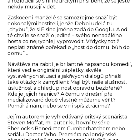
a rozloučili se s ní neurčitým příslibem, že se ještě
někdy musejí vidět.
Zaskočení manželé se samozřejmě snaží být
dokonalými hostiteli, jenže Debbi udělá tu
„chybu“, že si Elsino jméno zadá do Googlu. A od
té chvíle se snaží o jediné – svého nenadálého
hosta co nejrychleji vyprovodit. Vždycky totiž
neplatí známé pořekadlo „host do domu, bůh do
domu“…
Návštěva na zabití je brilantně napsanou komedií,
která vedle originální zápletky, skvěle
vystavěných situací a jiskřivých dialogů přináší
také otázky k zamyšlení: Mají být naše slušnost,
úslužnost a ohleduplnost opravdu bezbřehé?
Kde je jejich hranice? A čemu v dnešní pře
medializované době vlastně můžeme věřit?
Pomáhá nám, nebo se v ní spíš ztrácíme?
Jejím autorem je vyhledávaný britský scenárista
Steven Moffat, mj. autor kultovní tv série
Sherlock s Benedictem Cumberbatchem nebo
seriálu Doctor Who. Premiéra na londýnské