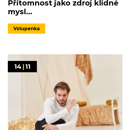
Přítomnost jako zdroj klidné
mysl...
Vstupenka
14
|
11