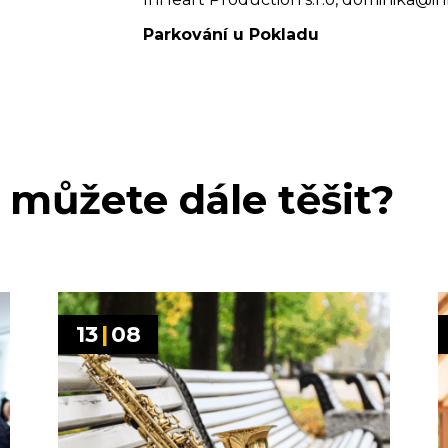
Parkování u Pokladu
 můžete dále těšit?
13
|
08