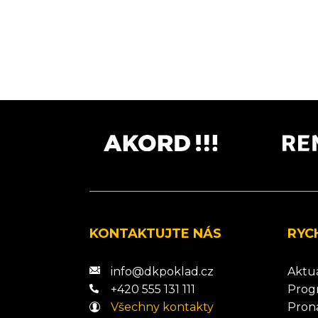
KONTAKTUJTE NÁS
RYC
info@dkpoklad.cz
Aktu
+420 555 131 111
Prog
Všechny kontakty
Pron