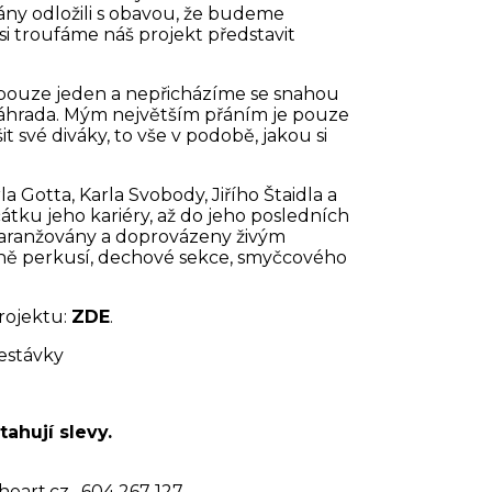
lány odložili s obavou, že budeme
si troufáme náš projekt představit
 pouze jeden a nepřicházíme se snahou
i náhrada. Mým největším přáním je pouze
it své diváky, to vše v podobě, jakou si
 Gotta, Karla Svobody, Jiřího Štaidla a
átku jeho kariéry, až do jeho posledních
 aranžovány a doprovázeny živým
etně perkusí, dechové sekce, smyčcového
rojektu:
ZDE
.
řestávky
tahují slevy.
eart.cz , 604 267 127