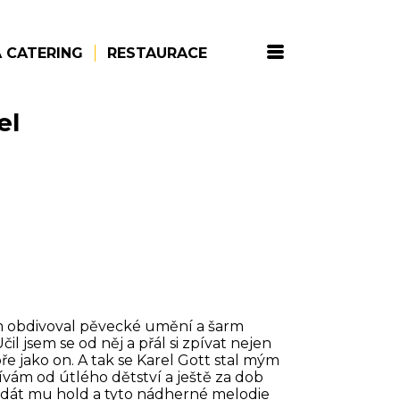
 CATERING
RESTAURACE
el
sem obdivoval pěvecké umění a šarm
l jsem se od něj a přál si zpívat nejen
ře jako on. A tak se Karel Gott stal mým
ívám od útlého dětství a ještě za dob
zdát mu hold a tyto nádherné melodie