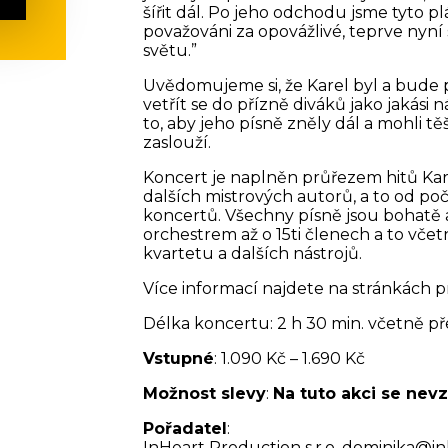
šířit dál. Po jeho odchodu jsme tyto p
považováni za opovážlivé, teprve nyní 
světu.”
Uvědomujeme si, že Karel byl a bude
vetřít se do přízně diváků jako jakás
to, aby jeho písně zněly dál a mohli těš
zaslouží.
Koncert je naplněn průřezem hitů Karla
dalších mistrových autorů, a to od poč
koncertů. Všechny písně jsou bohatě
orchestrem až o 15ti členech a to vč
kvartetu a dalších nástrojů.
Více informací najdete na stránkách p
Délka koncertu: 2 h 30 min. včetně p
Vstupné
: 1.090 Kč – 1.690 Kč
Možnost slevy
:
Na tuto akci se nevz
Pořadatel
:
InHeart Production
s.r.o
, dominika@inh