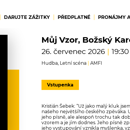
DARUJTE ZÁŽITKY
PŘEDPLATNÉ
PRONÁJMY A
Můj Vzor, Božský Kar
26. červenec 2026
|
19:30
Hudba, Letní scéna
|
AMFI
Vstupenka
Kristián Šebek: “Už jako malý kluk j
našeho největšího českého zpěváka. Uči
jeho písně, ale alespoň trochu tak dob
vzorem a je jím dodnes. Jeho písně zp
jeho vystupování vznikla myšlenka, v