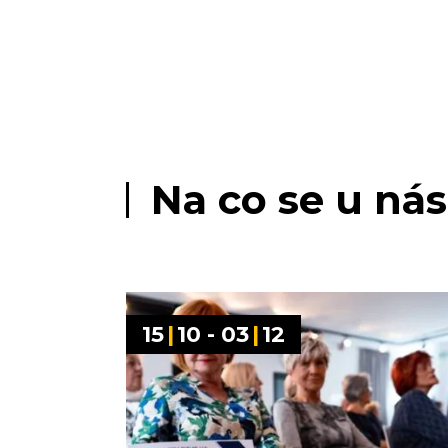
Na co se u nás
15
|
10 - 03
|
12