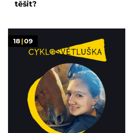
těšit?
18
|
09