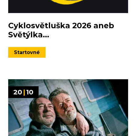
Cyklosvětluška 2026 aneb
Světýlka...
Startovné
20
|
10