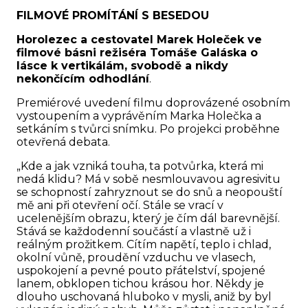
FILMOVÉ PROMÍTÁNÍ S BESEDOU
Horolezec a cestovatel Marek Holeček ve
filmové básni režiséra Tomáše Galáska o
lásce k vertikálám, svobodě a nikdy
nekončícím odhodlání
.
Premiérové uvedení filmu doprovázené osobním
vystoupením a vyprávěním Marka Holečka a
setkáním s tvůrci snímku. Po projekci proběhne
otevřená debata.
„Kde a jak vzniká touha, ta potvůrka, která mi
nedá klidu? Má v sobě nesmlouvavou agresivitu
se schopností zahryznout se do snů a neopouští
mě ani při otevření očí. Stále se vrací v
ucelenějším obrazu, který je čím dál barevnější.
Stává se každodenní součástí a vlastně už i
reálným prožitkem. Cítím napětí, teplo i chlad,
okolní vůně, proudění vzduchu ve vlasech,
uspokojení a pevné pouto přátelství, spojené
lanem, obklopen tichou krásou hor. Někdy je
dlouho uschovaná hluboko v mysli, aniž by byl