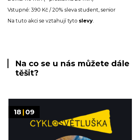
Vstupné:
390 Kč / 20% sleva student, senior
Na tuto akci se vztahují tyto
slevy
.
Na co se u nás můžete dále
těšit?
18
|
09