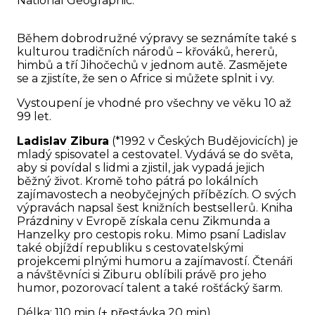
National Geographic.
Během dobrodružné výpravy se seznámíte také s
kulturou tradičních národů – křováků, hererů,
himbů a tří Jihočechů v jednom autě. Zasmějete
se a zjistíte, že sen o Africe si můžete splnit i vy.
Vystoupení je vhodné pro všechny ve věku 10 až
99 let.
Ladislav Zibura
(*1992 v Českých Budějovicích) je
mladý spisovatel a cestovatel. Vydává se do světa,
aby si povídal s lidmi a zjistil, jak vypadá jejich
běžný život. Kromě toho pátrá po lokálních
zajímavostech a neobyčejných příbězích. O svých
výpravách napsal šest knižních bestsellerů. Kniha
Prázdniny v Evropě získala cenu Zikmunda a
Hanzelky pro cestopis roku. Mimo psaní Ladislav
také objíždí republiku s cestovatelskými
projekcemi plnými humoru a zajímavostí. Čtenáři
a návštěvníci si Ziburu oblíbili právě pro jeho
humor, pozorovací talent a také rošťácký šarm.
Délka: 110 min (+ přestávka 20 min)