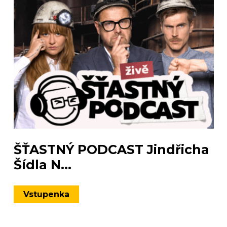
ŠŤASTNÝ PODCAST Jindřicha
Šídla N...
Vstupenka