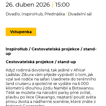
26. duben 2026
|
15:00
Divadlo, InspiroHub, Přednáška
|
Divadelní sál
Vstupenka
InspiroHub / Cestovatelská projekce / stand-
up
Cestovatelská projekce / stand-up
Když rodinná dovolená, tak jedině v Africe!
Ladislav Zibura vám přijede vyprávět o tom, jak
vzal své rodiče na safari. Usednete do terénního
land cruiseru a společně se vydáte na 6 000
kilometrů dlouhou jízdu Namibií a Botswanou.
Těšit se můžete na národní parky plné zvířat,
plavbu po řece Okavango, nejstarší poušť světa
plnou života a nádherné scenérie, které znáte z