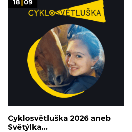
18
|
09
Cyklosvětluška 2026 aneb
Světýlka...