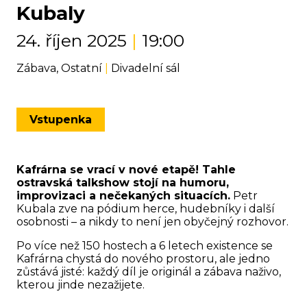
Kubaly
24. říjen 2025
|
19:00
Zábava, Ostatní
|
Divadelní sál
Vstupenka
Kafrárna se vrací v nové etapě! Tahle
ostravská talkshow stojí na humoru,
improvizaci a nečekaných situacích.
Petr
Kubala zve na pódium herce, hudebníky i další
osobnosti – a nikdy to není jen obyčejný rozhovor.
Po více než 150 hostech a 6 letech existence se
Kafrárna chystá do nového prostoru, ale jedno
zůstává jisté: každý díl je originál a zábava naživo,
kterou jinde nezažijete.