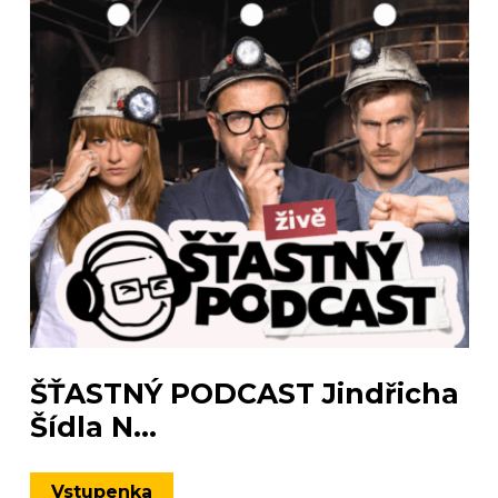
ŠŤASTNÝ PODCAST Jindřicha
Šídla N...
Vstupenka