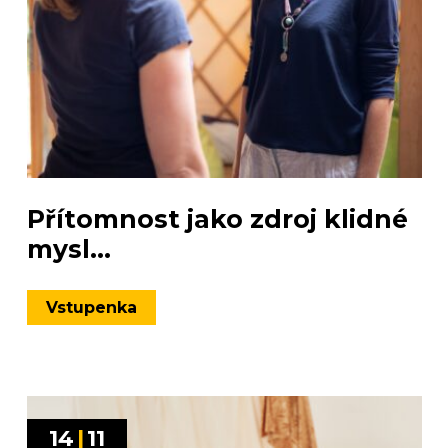
Přítomnost jako zdroj klidné
mysl...
Vstupenka
14
|
11