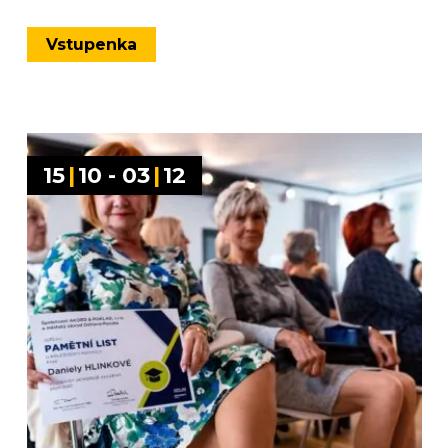
Vstupenka
15
|
10 - 03
|
12