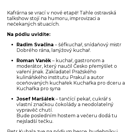
Kafrárna se vrací v nové etapě! Tahle ostravská
talkshow stojí na humoru, improvizaci a
nečekaných situacích.
Na pódiu uvidíte:
Radim Svačina
– šéfkuchař, snídaňový mistr
Dobrého rána, lanýžový kuchař.
Roman Vaněk
– kuchař, gastronom a
moderátor, který naučil Česko přemýšlet o
vaření jinak. Zakladatel Pražského
kulinářského institutu Prakul a autor
oceňovaných kuchařek Kuchařka pro dceru a
Kuchařka pro syna
Josef Maršálek
– tančící pekař, cukrář s
vlastní značkou čokolády a neodolatelný
vypravěč chutí.
Bude posledním hostem a večeru dodá tu
nejsladší tečku.
Petr Kubala zve na pódium herce, hudebníky i