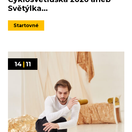
Světýlka...
Startovné
14
|
11