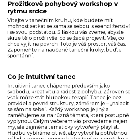
Prožitkově pohybový workshop v
rytmu srdce
Vítejte v tanečním kruhu, kde budete mít
možnost setkat se sama se sebou, s esencí ženství
i se svou podstatou. S láskou vás zveme, abyste
skrze tělo prožili vše, co se žádá projevit. Vše, co
chce vyjít na povrch. Toto je váš prostor, váš čas.
Zapomeňte na naučené taneční kroky, buďte
spontánní.
Co je intuitivní tanec
Intuitivní tanec chápeme především jako
svobodu, kreativitu a radost z pohybu. Zároveň se
však může stát hlubokou terapií. Tanec je bez
pravidel a pevné struktury, záměrem je – „naladit
se sám na sebe“. Každý workshop je jiný a
zaměřujeme se na různá témata, která postupně
vyplynou. Celým večerem vás provedeme nejen
my, ale zejména tematicky vytvořený playlist.
Hudbu vybíráme citlivě, aby vytvořila potřebnou
náladu, energii i emoce k otevření se a prožitku v