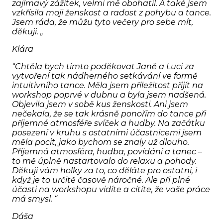
zajímavý zážitek, velmi mě obohatil. A také jsem
vzkřísila moji ženskost a radost z pohybu a tance.
Jsem ráda, že můžu tyto večery pro sebe mít,
děkuji.
„
Klára
“Chtěla bych tímto poděkovat Janě a Luci za
vytvoření tak nádherného setkávání ve formě
intuitivního tance. Měla jsem příležitost přijít na
workshop poprvé v dubnu a byla jsem nadšená.
Objevila jsem v sobě kus ženskosti. Ani jsem
nečekala, že se tak krásně ponořím do tance při
příjemné atmosféře svíček a hudby. Na začátku
posezení v kruhu s ostatními účastnicemi jsem
měla pocit, jako bychom se znaly už dlouho.
Příjemná atmosféra, hudba, povídání a tanec –
to mě úplně nastartovalo do relaxu a pohody.
Děkuji vám holky za to, co děláte pro ostatní, i
když je to určitě časově náročné. Ale při plné
účasti na workshopu vidíte a cítíte, že vaše práce
má smysl. “
Dáša