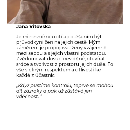
Jana Vitovská
Je mi nesmírnou ctí a potěšením být
průvodkyní žen na jejich cestě. Mým
záměrem je propojovat ženy vzájemně
mezi sebou a s jejich vlastní podstatou.
Zvědomovat dosud neviděné, otevírat
srdce a tvořivost z prostoru jejich duše. To
vše s plným respektem a citlivostí ke
každé z účastnic.
„Když pustíme kontrolu, teprve se mohou
dít zázraky a pak už zůstává jen
vděčnost. “