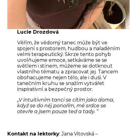
Lucie Drozdová
Věřím, že vědomý tanec může být ve
spojení s prostorem, hudbou a naladěním
velmi terapeutický. Skrze tento pohyb
uvolňujeme emoce, setkáváme se se
světlem i stínem, můžeme se dotknout
vlastního tématu a zpracovat jej. Tancem
obohacujeme nejen tělo, ale i duši. V
tanečním kruhu se snažím vytvářet
inspirativní a bezpečný prostor.
„V intuitivním tanci se cítím jako doma,
když se do něj ponořím, mé srdce se
otevře a jsem pouze teď a tady. “
Kontakt na lektorky
: Jana Vitovská –