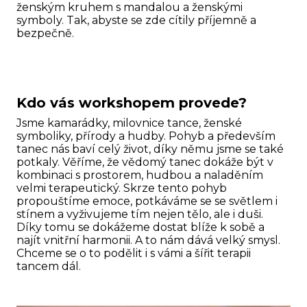
ženským kruhem s mandalou a ženskými
symboly. Tak, abyste se zde cítily příjemně a
bezpečně.
Kdo vás workshopem provede?
Jsme kamarádky, milovnice tance, ženské
symboliky, přírody a hudby. Pohyb a především
tanec nás baví celý život, díky němu jsme se také
potkaly. Věříme, že vědomý tanec dokáže být v
kombinaci s prostorem, hudbou a naladěním
velmi terapeutický. Skrze tento pohyb
propouštíme emoce, potkáváme se se světlem i
stínem a vyživujeme tím nejen tělo, ale i duši.
Díky tomu se dokážeme dostat blíže k sobě a
najít vnitřní harmonii. A to nám dává velký smysl.
Chceme se o to podělit i s vámi a šířit terapii
tancem dál.