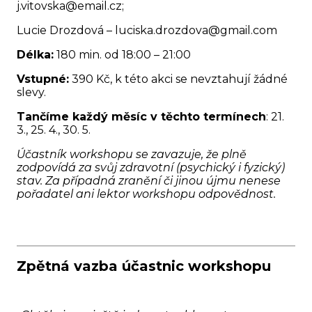
j.vitovska@email.cz;
Lucie Drozdová – luciska.drozdova@gmail.com
Délka:
180 min. od 18:00 – 21:00
Vstupné:
390 Kč, k této akci se nevztahují žádné
slevy.
Tančíme každý měsíc v těchto termínech
: 21.
3., 25. 4., 30. 5.
Účastník workshopu se zavazuje, že plně
zodpovídá za svůj zdravotní (psychický i fyzický)
stav. Za případná zranění či jinou újmu nenese
pořadatel ani lektor workshopu odpovědnost.
Zpětná vazba účastnic workshopu