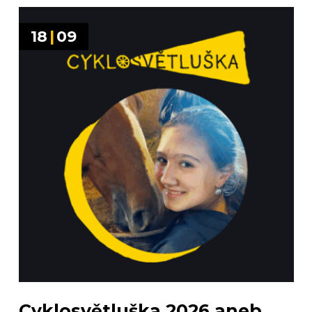
18
|
09
Cyklosvětluška 2026 aneb