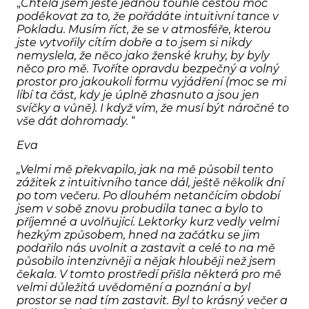
„
Chtěla jsem ještě jednou touhle cestou moc
poděkovat za to, že pořádáte intuitivní tance v
Pokladu. Musím říct, že se v atmosféře, kterou
jste vytvořily cítím dobře a to jsem si nikdy
nemyslela, že něco jako ženské kruhy, by byly
něco pro mě. Tvoříte opravdu bezpečný a volný
prostor pro jakoukoli formu vyjádření (moc se mi
líbí ta část, kdy je úplně zhasnuto a jsou jen
svíčky a vůně). I když vím, že musí být náročné to
vše dát dohromady.
“
Eva
„Velmi mě překvapilo, jak na mě působil tento
zážitek z intuitivního tance dál, ještě několik dní
po tom večeru. Po dlouhém netančícím období
jsem v sobě znovu probudila tanec a bylo to
příjemné a uvolňující. Lektorky kurz vedly velmi
hezkým způsobem, hned na začátku se jim
podařilo nás uvolnit a zastavit a celé to na mě
působilo intenzivněji a nějak hlouběji než jsem
čekala. V tomto prostředí přišla některá pro mě
velmi důležitá uvědomění a poznání a byl
prostor se nad tím zastavit. Byl to krásný večer a