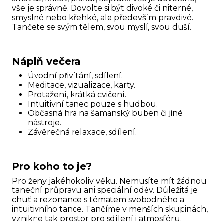
vše je správně. Dovolte si být divoké či niterné,
smyslné nebo křehké, ale především pravdivé.
Tančete se svým tělem, svou myslí, svou duší.
Náplň večera
Úvodní přivítání, sdílení.
Meditace, vizualizace, karty.
Protažení, krátká cvičení.
Intuitivní tanec pouze s hudbou.
Občasná hra na šamanský buben či jiné
nástroje.
Závěrečná relaxace, sdílení.
Pro koho to je?
Pro ženy jakéhokoliv věku. Nemusíte mít žádnou
taneční průpravu ani speciální oděv. Důležitá je
chuť a rezonance s tématem svobodného a
intuitivního tance. Tančíme v menších skupinách,
vznikne tak prostor pro sdílení i atmosféru.