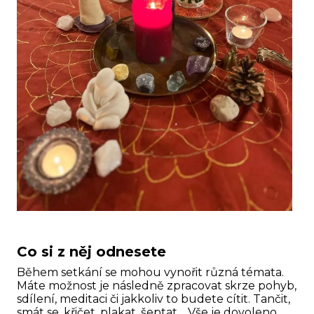
Co si z něj odnesete
Během setkání se mohou vynořit různá témata.
Máte možnost je následně zpracovat skrze pohyb,
sdílení, meditaci či jakkoliv to budete cítit. Tančit,
smát se, křičet, plakat, šeptat… Vše je dovoleno,