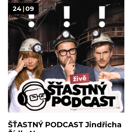
24
|
09
ŠŤASTNÝ PODCAST Jindřicha