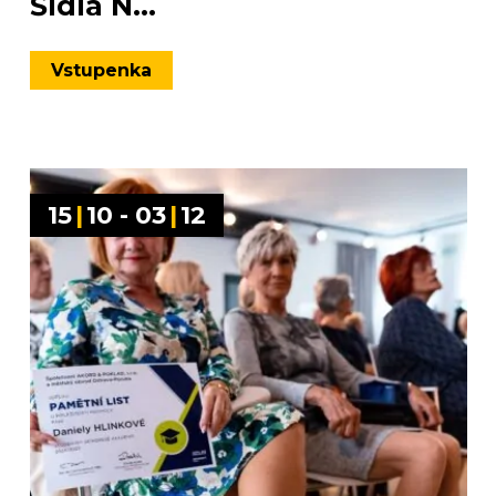
Šídla N...
Vstupenka
15
|
10 - 03
|
12