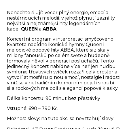
Nenechte si ujít večer plný energie, emocí a
nestárnoucích melodií, v jehož plynutí zazní ty
největší a nejznámější hity legendárních
kapel
QUEEN
a
ABBA
.
Koncertní program v interpretaci smyčcového
kvarteta nabídne ikonické hymny Queen i
melodické popové hity ABBA, které si získaly
miliony fanoušků po celém světě a hudebně
formovaly několik generací posluchačů. Tento
jedinečný koncert nabídne více než jen hudbu:
symfonie třpytivých svíček rozzáří celý prostor a
vytvoří atmosféru plnou emocí, nostalgie i radosti,
v níž se v netradičním komorním pojetí snoubí
síla rockových melodií s elegancí popové klasiky.
Délka koncertu: 90 minut bez přestávky
Vstupné: 690 – 790 Kč
Možnost slevy: na tuto akci se nevztahují slevy