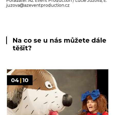
Pořadatel: AZ Event Production / Lucie Jůzová, E:
juzova@azeventproduction.cz
Na co se u nás můžete dále
těšit?
04
|
10