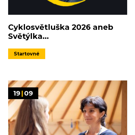
Cyklosvětluška 2026 aneb
Světýlka...
Startovné
19
|
09