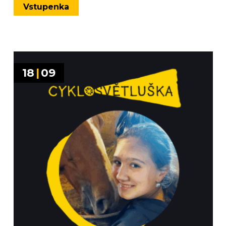
Vstupenka
18
|
09