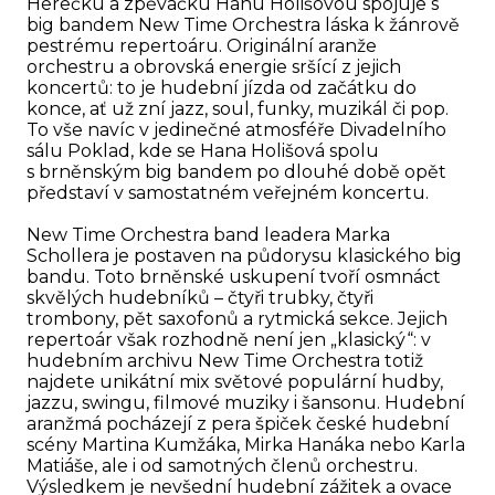
Herečku a zpěvačku Hanu Holišovou spojuje s
big bandem New Time Orchestra láska k žánrově
pestrému repertoáru. Originální aranže
orchestru a obrovská energie sršící z jejich
koncertů: to je hudební jízda od začátku do
konce, ať už zní jazz, soul, funky, muzikál či pop.
To vše navíc v jedinečné atmosféře Divadelního
sálu Poklad, kde se Hana Holišová spolu
s brněnským big bandem po dlouhé době opět
představí v samostatném veřejném koncertu.
New Time Orchestra band leadera Marka
Schollera je postaven na půdorysu klasického big
bandu. Toto brněnské uskupení tvoří osmnáct
skvělých hudebníků – čtyři trubky, čtyři
trombony, pět saxofonů a rytmická sekce. Jejich
repertoár však rozhodně není jen „klasický“: v
hudebním archivu New Time Orchestra totiž
najdete unikátní mix světové populární hudby,
jazzu, swingu, filmové muziky i šansonu. Hudební
aranžmá pocházejí z pera špiček české hudební
scény Martina Kumžáka, Mirka Hanáka nebo Karla
Matiáše, ale i od samotných členů orchestru.
Výsledkem je nevšední hudební zážitek a ovace