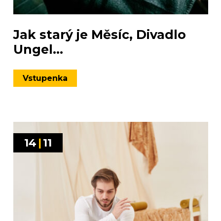
Jak starý je Měsíc, Divadlo
Ungel...
Vstupenka
14
|
11