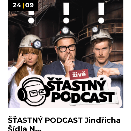
24
|
09
ŠŤASTNÝ PODCAST Jindřicha
Šídla N...