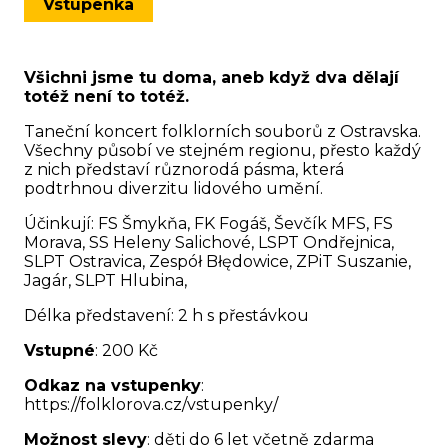
Vstupenka
Všichni jsme tu doma, aneb když dva dělají
totéž není to totéž.
Taneční koncert folklorních souborů z Ostravska.
Všechny působí ve stejném regionu, přesto každý
z nich představí různorodá pásma, která
podtrhnou diverzitu lidového umění.
Účinkují: FS Šmykňa, FK Fogáš, Ševčík MFS, FS
Morava, SS Heleny Salichové, LSPT Ondřejnica,
SLPT Ostravica, Zespół Błędowice, ZPiT Suszanie,
Jagár, SLPT Hlubina,
Délka představení: 2 h s přestávkou
Vstupné
: 200 Kč
Odkaz na vstupenky
:
https://folklorova.cz/vstupenky/
Možnost slevy
: děti do 6 let včetně zdarma