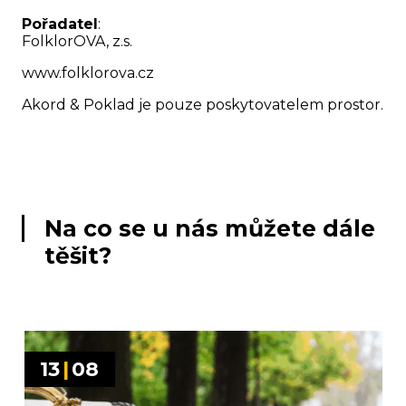
Pořadatel
:
FolklorOVA, z.s.
www.folklorova.cz
Akord & Poklad je pouze poskytovatelem prostor.
Na co se u nás můžete dále
těšit?
13
|
08