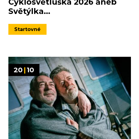
Cyklosvětluška 2026 aneb
Světýlka...
Startovné
20
|
10