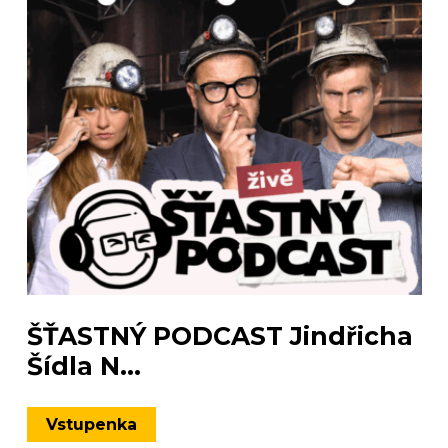
ŠŤASTNÝ PODCAST Jindřicha
Šídla N...
Vstupenka