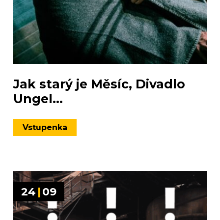
Jak starý je Měsíc, Divadlo
Ungel...
Vstupenka
24
|
09