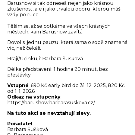
Barushow si tak odneseš nejen jako krásnou
zkušenost, ale i jako trvalou oporu, kterou máš
vždy po ruce.
Těším se, až se potkáme ve všech krásných
městech, kam Barushow zavítá.
Dovol si jednu pauzu, která sama o sobě znamená
víc, než čekáš.
Hrají/Účinkují: Barbara Šušková
Délka představení: 1 hodina 20 minut, bez
přestávky
Vstupné
: 690 Kč early bird do 31. 12. 2025, 820 Kč
od 1. 1. 2026
Odkaz na vstupenky
:
https://barushow.barbarasuskova.cz/
Na tuto akci se nevztahují slevy.
Pořadatel
:
Barbara Šušková