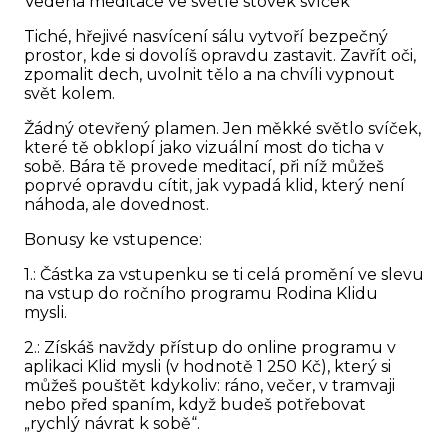
Vedená meditace ve světle stovek svíček
Tiché, hřejivé nasvícení sálu vytvoří bezpečný
prostor, kde si dovolíš opravdu zastavit. Zavřít oči,
zpomalit dech, uvolnit tělo a na chvíli vypnout
svět kolem.
Žádný otevřený plamen. Jen měkké světlo svíček,
které tě obklopí jako vizuální most do ticha v
sobě. Bára tě provede meditací, při níž můžeš
poprvé opravdu cítit, jak vypadá klid, který není
náhoda, ale dovednost.
Bonusy ke vstupence:
1.: Částka za vstupenku se ti celá promění ve slevu
na vstup do ročního programu Rodina Klidu
mysli.
2.: Získáš navždy přístup do online programu v
aplikaci Klid mysli (v hodnotě 1 250 Kč), který si
můžeš pouštět kdykoliv: ráno, večer, v tramvaji
nebo před spaním, když budeš potřebovat
„rychlý návrat k sobě“.