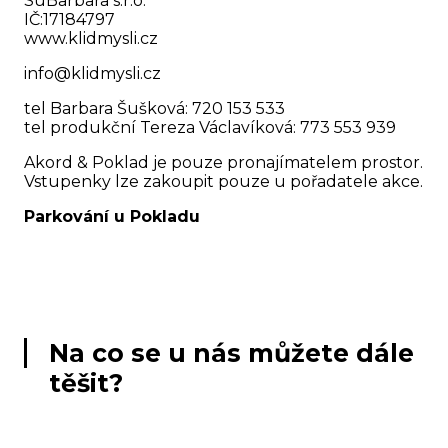
SuBarbara s.r.o.
IČ:17184797
www.klidmysli.cz
info@klidmysli.cz
tel Barbara Šušková: 720 153 533
tel produkční Tereza Václavíková: 773 553 939
Akord & Poklad je pouze pronajímatelem prostor.
Vstupenky lze zakoupit pouze u pořadatele akce.
Parkování u Pokladu
Na co se u nás můžete dále
těšit?