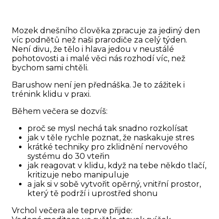
Mozek dnešního člověka zpracuje za jediný den
víc podnětů než naši prarodiče za celý týden.
Není divu, že tělo i hlava jedou v neustálé
pohotovosti a i malé věci nás rozhodí víc, než
bychom sami chtěli.
Barushow není jen přednáška. Je to zážitek i
trénink klidu v praxi.
Během večera se dozvíš:
proč se mysl nechá tak snadno rozkolísat
jak v těle rychle poznat, že naskakuje stres
krátké techniky pro zklidnění nervového
systému do 30 vteřin
jak reagovat v klidu, když na tebe někdo tlačí,
kritizuje nebo manipuluje
a jak si v sobě vytvořit opěrný, vnitřní prostor,
který tě podrží i uprostřed shonu
Vrchol večera ale teprve přijde: